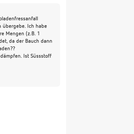
oladenfressanfall
n übergebe. Ich habe
re Mengen (z.B. 1
det, da der Bauch dann
haden??
dämpfen. Ist Süssstoff