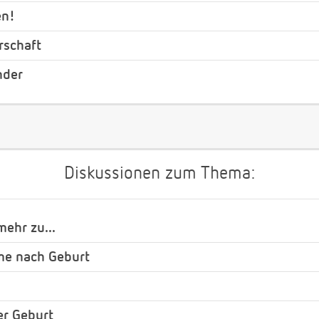
en!
rschaft
nder
Diskussionen zum Thema:
ehr zu...
me nach Geburt
er Geburt