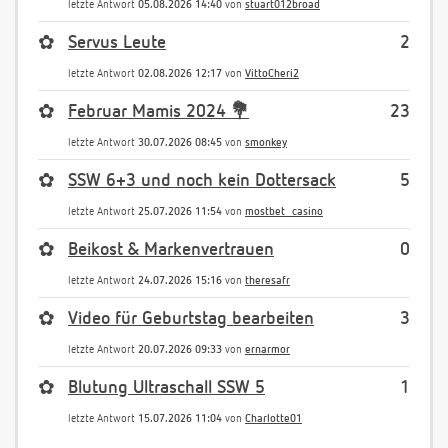
letzte Antwort
05.08.2026 14:40
von
stuart012broad
✿
Servus Leute
2
letzte Antwort
02.08.2026 12:17
von
VittoCheri2
✿
Februar Mamis 2024 💐
23
letzte Antwort
30.07.2026 08:45
von
smonkey
✿
SSW 6+3 und noch kein Dottersack
5
letzte Antwort
25.07.2026 11:54
von
mostbet_casino
✿
Beikost & Markenvertrauen
0
letzte Antwort
24.07.2026 15:16
von
theresafr
✿
Video für Geburtstag bearbeiten
3
letzte Antwort
20.07.2026 09:33
von
ernarmor
✿
Blutung Ultraschall SSW 5
1
letzte Antwort
15.07.2026 11:04
von
Charlotte01