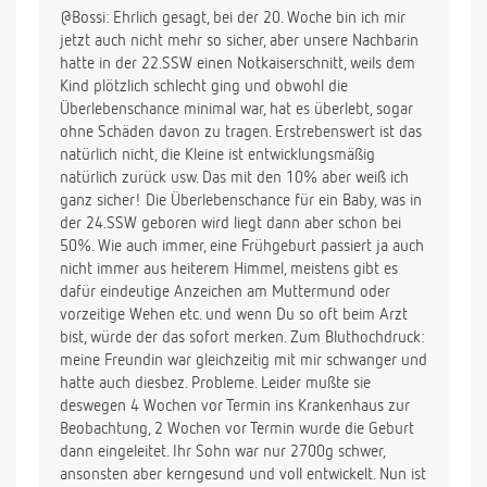
@Bossi: Ehrlich gesagt, bei der 20. Woche bin ich mir
jetzt auch nicht mehr so sicher, aber unsere Nachbarin
hatte in der 22.SSW einen Notkaiserschnitt, weils dem
Kind plötzlich schlecht ging und obwohl die
Überlebenschance minimal war, hat es überlebt, sogar
ohne Schäden davon zu tragen. Erstrebenswert ist das
natürlich nicht, die Kleine ist entwicklungsmäßig
natürlich zurück usw. Das mit den 10% aber weiß ich
ganz sicher! Die Überlebenschance für ein Baby, was in
der 24.SSW geboren wird liegt dann aber schon bei
50%. Wie auch immer, eine Frühgeburt passiert ja auch
nicht immer aus heiterem Himmel, meistens gibt es
dafür eindeutige Anzeichen am Muttermund oder
vorzeitige Wehen etc. und wenn Du so oft beim Arzt
bist, würde der das sofort merken. Zum Bluthochdruck:
meine Freundin war gleichzeitig mit mir schwanger und
hatte auch diesbez. Probleme. Leider mußte sie
deswegen 4 Wochen vor Termin ins Krankenhaus zur
Beobachtung, 2 Wochen vor Termin wurde die Geburt
dann eingeleitet. Ihr Sohn war nur 2700g schwer,
ansonsten aber kerngesund und voll entwickelt. Nun ist