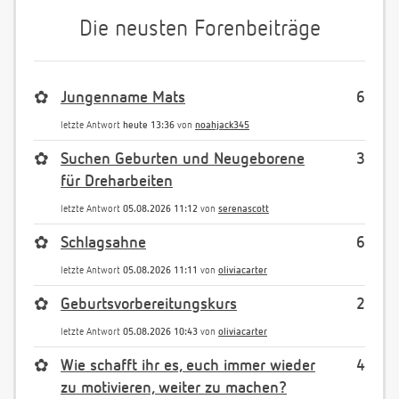
Die neusten Forenbeiträge
✿
Jungenname Mats
6
letzte Antwort
heute 13:36
von
noahjack345
✿
Suchen Geburten und Neugeborene
3
für Dreharbeiten
letzte Antwort
05.08.2026 11:12
von
serenascott
✿
Schlagsahne
6
letzte Antwort
05.08.2026 11:11
von
oliviacarter
✿
Geburtsvorbereitungskurs
2
letzte Antwort
05.08.2026 10:43
von
oliviacarter
✿
Wie schafft ihr es, euch immer wieder
4
zu motivieren, weiter zu machen?