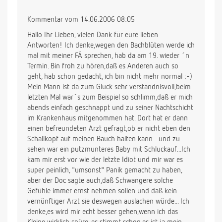
Kommentar vom 14.06.2006 08:05
Hallo Ihr Lieben, vielen Dank für eure lieben
Antworten! Ich denke,wegen den Bachblüten werde ich
mal mit meiner FÄ sprechen, hab da am 19. wieder ´n
Termin. Bin froh zu hören,daß es Anderen auch so
geht, hab schon gedacht, ich bin nicht mehr normal :-)
Mein Mann ist da zum Glück sehr verständnisvoll,beim
letzten Mal war´s zum Beispiel so schlimm,daß er mich
abends einfach geschnappt und zu seiner Nachtschicht
im Krankenhaus mitgenommen hat. Dort hat er dann
einen befreundeten Arzt gefragt,ob er nicht eben den
Schallkopf auf meinen Bauch halten kann - und zu
sehen war ein putzmunteres Baby mit Schluckauf...Ich
kam mir erst vor wie der letzte Idiot und mir war es
super peinlich, "umsonst" Panik gemacht zu haben,
aber der Doc sagte auch,daß Schwangere solche
Gefühle immer ernst nehmen sollen und daß kein
vernünftiger Arzt sie deswegen auslachen würde... Ich
denke,es wird mir echt besser gehen,wenn ich das