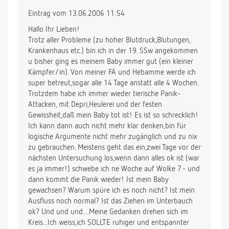
Eintrag vom 13.06.2006 11:54
Hallo Ihr Lieben!
Trotz aller Probleme (zu hoher Blutdruck,Blutungen,
Krankenhaus etc.) bin ich in der 19. SSw angekommen
u bisher ging es meinem Baby immer gut (ein kleiner
Kämpfer/in). Von meiner FÄ und Hebamme werde ich
super betreut,sogar alle 14 Tage anstatt alle 4 Wochen.
Trotzdem habe ich immer wieder tierische Panik-
Attacken, mit Depri,Heulerei und der festen
Gewissheit,daß mein Baby tot ist! Es ist so schrecklich!
Ich kann dann auch nicht mehr klar denken,bin für
logische Argumente nicht mehr zugänglich und zu nix
zu gebrauchen. Meistens geht das ein,zwei Tage vor der
nächsten Untersuchung los,wenn dann alles ok ist (war
es ja immer!) schwebe ich ne Woche auf Wolke 7 - und
dann kommt die Panik wieder! Ist mein Baby
gewachsen? Warum spüre ich es noch nicht? Ist mein
Ausfluss noch normal? Ist das Ziehen im Unterbauch
ok? Und und und....Meine Gedanken drehen sich im
Kreis...Ich weiss,ich SOLLTE ruhiger und entspannter