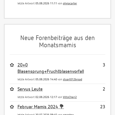
letzte Antwort
05.08.2026 11:11
von
oliviacarter
Neue Forenbeiträge aus den
Monatsmamis
✿
20+0
3
Blasensprung+Fruchtblasenvorfall
letzte Antwort
05.08.2026 14:40
von
stuart012broad
✿
Servus Leute
2
letzte Antwort
02.08.2026 12:17
von
VittoCheri2
✿
Februar Mamis 2024 💐
23
letzte Antwort
30.07.2026 08:45
von
smonkey