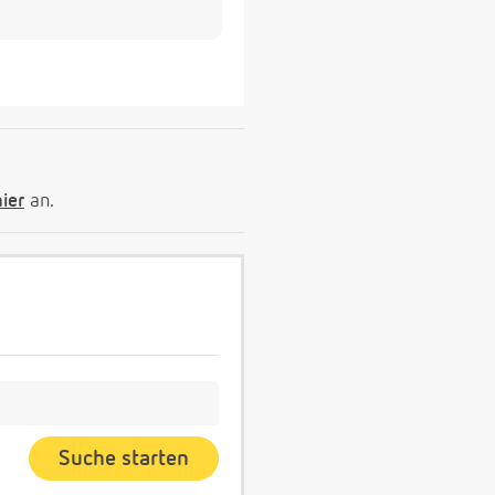
hier
an.