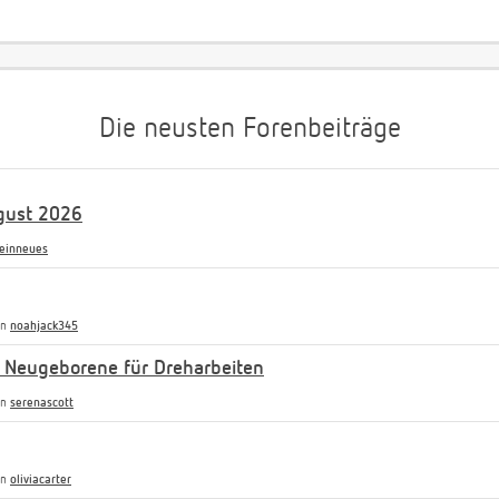
Die neusten Forenbeiträge
gust 2026
einneues
on
noahjack345
 Neugeborene für Dreharbeiten
on
serenascott
on
oliviacarter