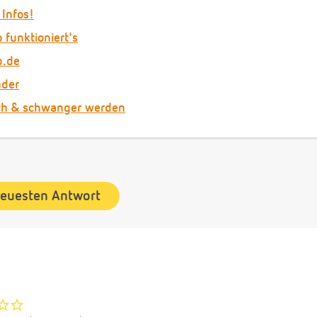
 Infos!
 funktioniert's
b.de
nder
ch & schwanger werden
neuesten Antwort