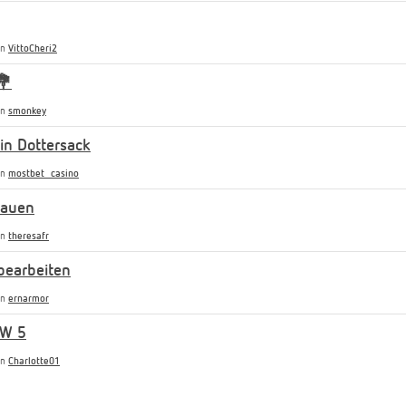
on
VittoCheri2
💐
on
smonkey
n Dottersack
on
mostbet_casino
rauen
on
theresafr
bearbeiten
on
ernarmor
SW 5
on
Charlotte01