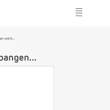
menü
r und tr...
bangen...