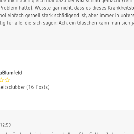
abe mich auch gleich mal dazu bei wiki schlau gemacht (rein 
 Problem hätte). Wusste gar nicht, dass es dieses Krankheitsb
hol einfach gernell stark schädigend ist, aber immer in unt
tig für alle, die sich sagen: Ach, ein Gläschen kann man sich 
aBlumfeld
eitsclubber (16 Posts)
12:59