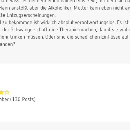
a belässt es bei dem einen halben Glas Sekt, mit dem sie n
Mann anstößt aber die Alkoholiker-Mutter kann eben nicht and
ste Entzugserscheinungen.
nd zu bekommen ist wirklich absolut verantwortungslos. Es ist 
r der Schwangerschaft eine Therapie machen, damit sie wäh
ehr trinken müssen. Oder sind die schädlichen Einflüsse auf 
handen?
bber (136 Posts)