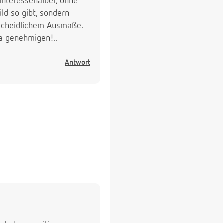
interessehalber, ohne
ild so gibt, sondern
erscheidlichem Ausmaße.
ja genehmigen!..
Antwort