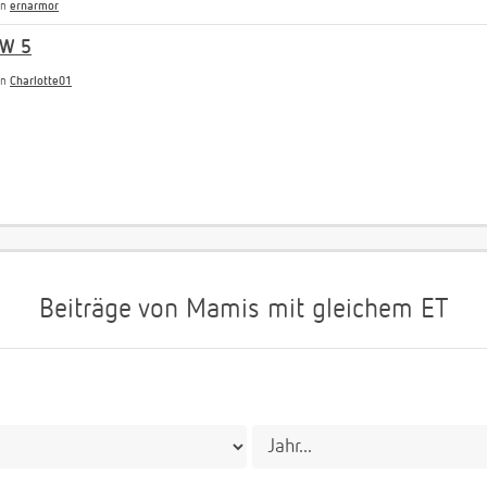
on
ernarmor
SW 5
on
Charlotte01
Beiträge von Mamis mit gleichem ET