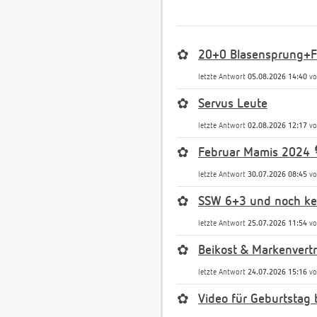
✿
20+0 Blasensprung+Fr
letzte Antwort
05.08.2026 14:40
v
✿
Servus Leute
letzte Antwort
02.08.2026 12:17
v
✿
Februar Mamis 2024 
letzte Antwort
30.07.2026 08:45
v
✿
SSW 6+3 und noch kei
letzte Antwort
25.07.2026 11:54
v
✿
Beikost & Markenvert
letzte Antwort
24.07.2026 15:16
v
✿
Video für Geburtstag 