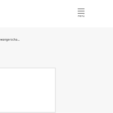
menü
wangerscha...