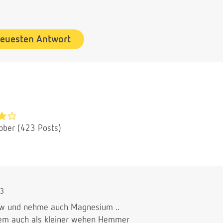
neuesten Antwort
bber (423 Posts)
13
ssw und nehme auch Magnesium ..
em auch als kleiner wehen Hemmer