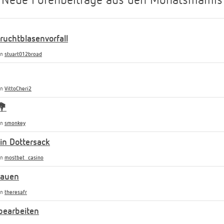
Neue Forenbeiträge aus den Monatsmamis
uchtblasenvorfall
on
stuart012broad
on
VittoCheri2
💐
on
smonkey
n Dottersack
on
mostbet_casino
rauen
on
theresafr
bearbeiten