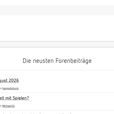
Die neusten Forenbeiträge
gust 2026
on
hannahsturm
it mit Spielen?
on
Michael32