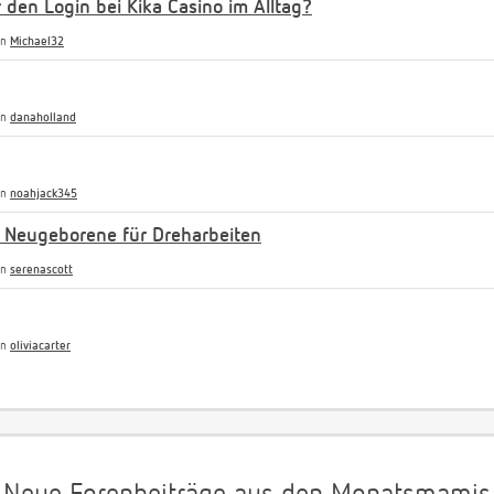
r den Login bei Kika Casino im Alltag?
on
Michael32
on
danaholland
on
noahjack345
 Neugeborene für Dreharbeiten
on
serenascott
on
oliviacarter