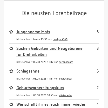
Die neusten Forenbeiträge
✿
Jungenname Mats
6
letzte Antwort
heute 13:36
von
noahjack345
✿
Suchen Geburten und Neugeborene
3
für Dreharbeiten
letzte Antwort
05.08.2026 11:12
von
serenascott
✿
Schlagsahne
6
letzte Antwort
05.08.2026 11:11
von
oliviacarter
✿
Geburtsvorbereitungskurs
2
letzte Antwort
05.08.2026 10:43
von
oliviacarter
✿
Wie schafft ihr es, euch immer wieder
4