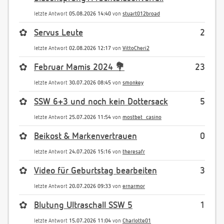
letzte Antwort
05.08.2026 14:40
von
stuart012broad
✿
Servus Leute
2
letzte Antwort
02.08.2026 12:17
von
VittoCheri2
✿
Februar Mamis 2024 💐
23
letzte Antwort
30.07.2026 08:45
von
smonkey
✿
SSW 6+3 und noch kein Dottersack
5
letzte Antwort
25.07.2026 11:54
von
mostbet_casino
✿
Beikost & Markenvertrauen
0
letzte Antwort
24.07.2026 15:16
von
theresafr
✿
Video für Geburtstag bearbeiten
3
letzte Antwort
20.07.2026 09:33
von
ernarmor
✿
Blutung Ultraschall SSW 5
1
letzte Antwort
15.07.2026 11:04
von
Charlotte01