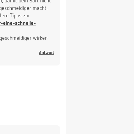
 damit dein Bart nicht
t geschmeidiger macht.
tere Tipps zur
r-eine-schnelle-
n geschmeidiger wirken
Antwort