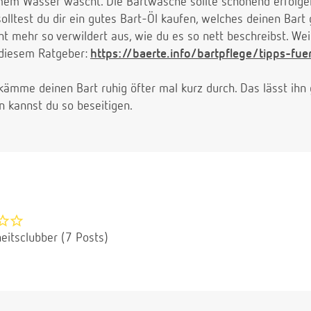
em Wasser wäscht. Die Bartwäsche sollte schonend erfolgen,
solltest du dir ein gutes Bart-Öl kaufen, welches deinen Bar
t mehr so verwildert aus, wie du es so nett beschreibst. Wei
n diesem Ratgeber:
https://baerte.info/bartpflege/tipps-fue
: kämme deinen Bart ruhig öfter mal kurz durch. Das lässt ih
n kannst du so beseitigen.
eitsclubber (7 Posts)