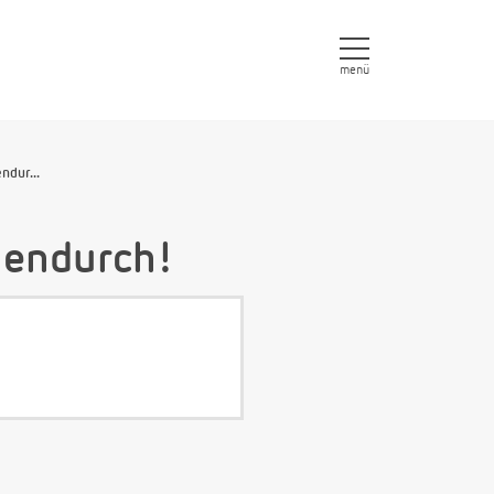
menü
ndur...
chendurch!