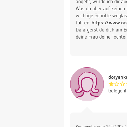
angeht, würde ich dir 
Was du aber auf keinen F
wichtige Schritte wegla
führen:
https://www.ras
Da ärgerst du dich am E
deine Frau deine Tochte
doryank
Gelegenh
Kommentar vom 14.02.2022 