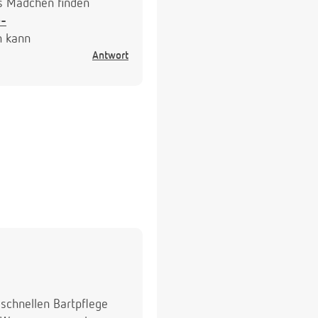
es Mädchen finden
e-
n kann
Antwort
u schnellen Bartpflege