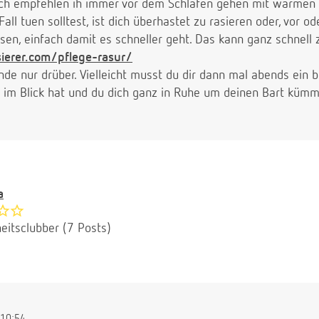
auch empfehlen ih immer vor dem Schlafen gehen mit warmen
all tuen solltest, ist dich überhastet zu rasieren oder, vor 
ssen, einfach damit es schneller geht. Das kann ganz schnell
ierer.com/pflege-rasur/
nde nur drüber. Vielleicht musst du dir dann mal abends ein
r im Blick hat und du dich ganz in Ruhe um deinen Bart kümme
a
eitsclubber (7 Posts)
10:54