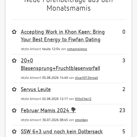
Neue Forenbeiträge aus den
Monatsmamis
✿
Accepting Work in Khon Kaen: Bring
0
Your Best Energy to Fiwfan Dating
letzte Antwort
heute 12:54
von
romanreignss
✿
20+0
3
Blasensprung+Fruchtblasenvorfall
letzte Antwort
05.08.2026 14:40
von
stuart012broad
✿
Servus Leute
2
letzte Antwort
02.08.2026 12:17
von
VittoCheri2
✿
Februar Mamis 2024 💐
23
letzte Antwort
30.07.2026 08:45
von
smonkey
✿
SSW 6+3 und noch kein Dottersack
5