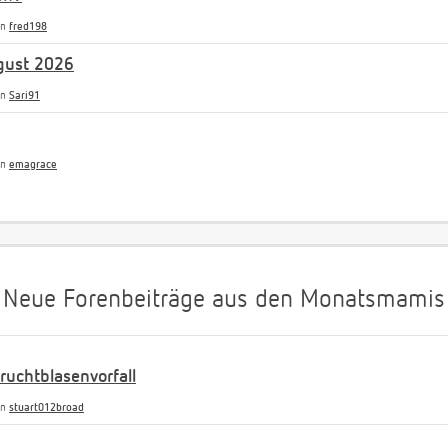
on
fred198
gust 2026
on
Sari91
on
emagrace
Neue Forenbeiträge aus den Monatsmamis
uchtblasenvorfall
on
stuart012broad