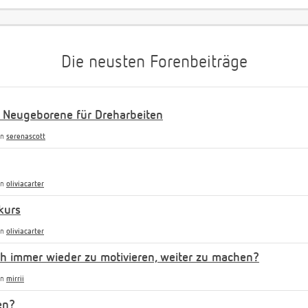
Die neusten Forenbeiträge
 Neugeborene für Dreharbeiten
on
serenascott
on
oliviacarter
kurs
on
oliviacarter
uch immer wieder zu motivieren, weiter zu machen?
on
mirrii
en?