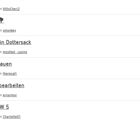
on
VittoCheri2
💐
on
smonkey
n Dottersack
on
mostbet_casino
rauen
on
theresafr
bearbeiten
on
ernarmor
SW 5
on
Charlotte01