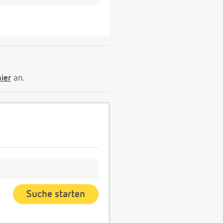
hier
an.