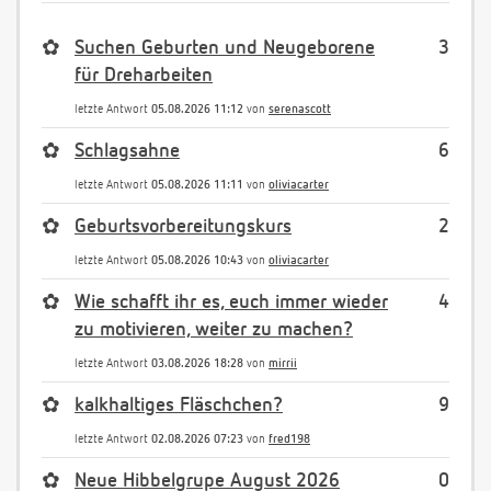
✿
Suchen Geburten und Neugeborene
3
für Dreharbeiten
letzte Antwort
05.08.2026 11:12
von
serenascott
✿
Schlagsahne
6
letzte Antwort
05.08.2026 11:11
von
oliviacarter
✿
Geburtsvorbereitungskurs
2
letzte Antwort
05.08.2026 10:43
von
oliviacarter
✿
Wie schafft ihr es, euch immer wieder
4
zu motivieren, weiter zu machen?
letzte Antwort
03.08.2026 18:28
von
mirrii
✿
kalkhaltiges Fläschchen?
9
letzte Antwort
02.08.2026 07:23
von
fred198
✿
Neue Hibbelgrupe August 2026
0