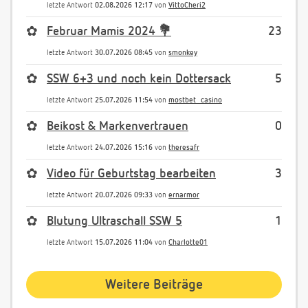
letzte Antwort
02.08.2026 12:17
von
VittoCheri2
✿
Februar Mamis 2024 💐
23
letzte Antwort
30.07.2026 08:45
von
smonkey
✿
SSW 6+3 und noch kein Dottersack
5
letzte Antwort
25.07.2026 11:54
von
mostbet_casino
✿
Beikost & Markenvertrauen
0
letzte Antwort
24.07.2026 15:16
von
theresafr
✿
Video für Geburtstag bearbeiten
3
letzte Antwort
20.07.2026 09:33
von
ernarmor
✿
Blutung Ultraschall SSW 5
1
letzte Antwort
15.07.2026 11:04
von
Charlotte01
Weitere Beiträge