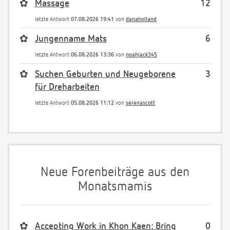
✿
Massage
12
letzte Antwort
07.08.2026 19:41
von
danaholland
✿
Jungenname Mats
6
letzte Antwort
06.08.2026 13:36
von
noahjack345
✿
Suchen Geburten und Neugeborene
3
für Dreharbeiten
letzte Antwort
05.08.2026 11:12
von
serenascott
Neue Forenbeiträge aus den
Monatsmamis
✿
Accepting Work in Khon Kaen: Bring
0