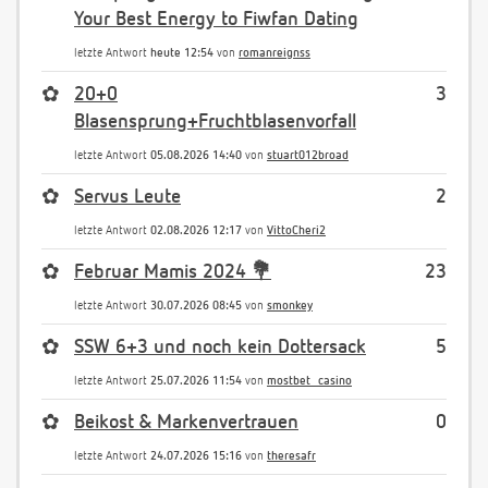
Your Best Energy to Fiwfan Dating
letzte Antwort
heute 12:54
von
romanreignss
✿
20+0
3
Blasensprung+Fruchtblasenvorfall
letzte Antwort
05.08.2026 14:40
von
stuart012broad
✿
Servus Leute
2
letzte Antwort
02.08.2026 12:17
von
VittoCheri2
✿
Februar Mamis 2024 💐
23
letzte Antwort
30.07.2026 08:45
von
smonkey
✿
SSW 6+3 und noch kein Dottersack
5
letzte Antwort
25.07.2026 11:54
von
mostbet_casino
✿
Beikost & Markenvertrauen
0
letzte Antwort
24.07.2026 15:16
von
theresafr