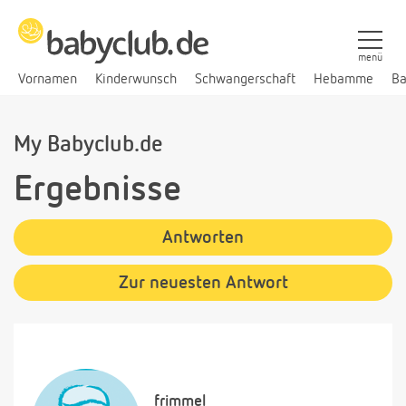
menü
Vornamen
Kinderwunsch
Schwangerschaft
Hebamme
Ba
My Babyclub.de
Ergebnisse
Antworten
Zur neuesten Antwort
frimmel