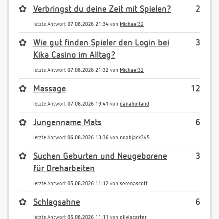
✿
Verbringst du deine Zeit mit Spielen?
2
letzte Antwort
07.08.2026 21:34
von
Michael32
✿
Wie gut finden Spieler den Login bei
3
Kika Casino im Alltag?
letzte Antwort
07.08.2026 21:32
von
Michael32
✿
Massage
12
letzte Antwort
07.08.2026 19:41
von
danaholland
✿
Jungenname Mats
6
letzte Antwort
06.08.2026 13:36
von
noahjack345
✿
Suchen Geburten und Neugeborene
3
für Dreharbeiten
letzte Antwort
05.08.2026 11:12
von
serenascott
✿
Schlagsahne
6
letzte Antwort
05.08.2026 11:11
von
oliviacarter