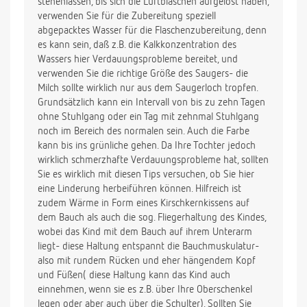
stehenlassen, bis sich die Luftbläschen aufgelöst haben,
verwenden Sie für die Zubereitung speziell
abgepacktes Wasser für die Flaschenzubereitung, denn
es kann sein, daß z.B. die Kalkkonzentration des
Wassers hier Verdauungsprobleme bereitet, und
verwenden Sie die richtige Größe des Saugers- die
Milch sollte wirklich nur aus dem Saugerloch tropfen.
Grundsätzlich kann ein Intervall von bis zu zehn Tagen
ohne Stuhlgang oder ein Tag mit zehnmal Stuhlgang
noch im Bereich des normalen sein. Auch die Farbe
kann bis ins grünliche gehen. Da Ihre Tochter jedoch
wirklich schmerzhafte Verdauungsprobleme hat, sollten
Sie es wirklich mit diesen Tips versuchen, ob Sie hier
eine Linderung herbeiführen können. Hilfreich ist
zudem Wärme in Form eines Kirschkernkissens auf
dem Bauch als auch die sog. Fliegerhaltung des Kindes,
wobei das Kind mit dem Bauch auf ihrem Unterarm
liegt- diese Haltung entspannt die Bauchmuskulatur-
also mit rundem Rücken und eher hängendem Kopf
und Füßen( diese Haltung kann das Kind auch
einnehmen, wenn sie es z.B. über Ihre Oberschenkel
legen oder aber auch über die Schulter). Sollten Sie