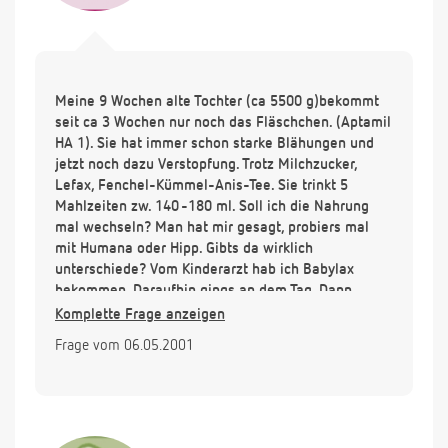
Meine 9 Wochen alte Tochter (ca 5500 g)bekommt
seit ca 3 Wochen nur noch das Fläschchen. (Aptamil
HA 1). Sie hat immer schon starke Blähungen und
jetzt noch dazu Verstopfung. Trotz Milchzucker,
Lefax, Fenchel-Kümmel-Anis-Tee. Sie trinkt 5
Mahlzeiten zw. 140 -180 ml. Soll ich die Nahrung
mal wechseln? Man hat mir gesagt, probiers mal
mit Humana oder Hipp. Gibts da wirklich
unterschiede? Vom Kinderarzt hab ich Babylax
bekommen. Daraufhin gings an dem Tag. Dann
wieder 3 Tage nicht. Der Stuhl ist sehr dicker
Komplette Frage anzeigen
dunkelgrüner Brei und Sie müht sich wahnsinnig ab.
Frage vom 06.05.2001