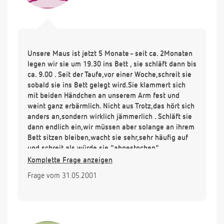
Unsere Maus ist jetzt 5 Monate - seit ca. 2Monaten
legen wir sie um 19.30 ins Bett , sie schläft dann bis
ca. 9.00 . Seit der Taufe,vor einer Woche,schreit sie
sobald sie ins Bett gelegt wird.Sie klammert sich
mit beiden Händchen an unserem Arm fest und
weint ganz erbärmlich. Nicht aus Trotz,das hört sich
anders an,sondern wirklich jämmerlich . Schläft sie
dann endlich ein,wir müssen aber solange an ihrem
Bett sitzen bleiben,wacht sie sehr,sehr häufig auf
und schreit,als würde sie "abgestochen"
werden.Zähne bekommt sie noch nicht.Auch an zu
Komplette Frage anzeigen
viel Schlaf kann es nicht liegen:Sie schläft Mittags
Frage vom 31.05.2001
2Stunden und Nachmittags noch mal 0,5-
1Std.Nachts ca.12Std.Sie ist abends auch so
müde,daß ihr die Augen ewig zufallen.Wir haben
schon alles durchdacht,aber haben nichts
gefunden,waß der Auslöser hätte sein können.Auch