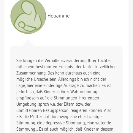
das all abendliche Ritual haben wir nicht geändert .
Richtig fest schläft sie dann nur,wenn wir sie im
Hebamme
Stubenwagen(in dem sie auch schläft)mit ins
Wohnzimmer nehmen.Dabei waren wir so
glücklich,abends Zeit für uns zu haben.Erschrecken
tut uns einfach dieses jämerliche Weinen und
Schreien.Ich habe einige Probleme mit der Familie
meines Mannes,die mich sehr belasten,kann es
sein,daß sie das so mitbekommt,daß sie nachts
Sie bringen die Verhaltensveränderung Ihrer Tochter
leodet?Tagsüber ist sie das zufriedenste Baby.
mit einem bestimmten Ereignis- der Taufe- in zeitlichen
Ich kann es kaum abwarten,Ihre Antwort zu
Zusammenhang. Das kann durchaus auch eine
lesen.Vielen lieben Dank,daß Sie sich all unsere
mögliche Ursache sein. Allerdings bin ich nicht der
Fragen ansehen und beantworten .
Lage, hier eine eindeutige Aussage zu machen. Es ist
jedoch so, daß Kinder in ihrer Wahrnehmung
empfindsam auf die Stimmungen ihrer engen
Umgebung, sprich v.a. der Eltern bzw. der
unmittelbaren Bezugsperson, reagieren können. Also
z.B. die Mutter hat durchweg eine eher traurige
Stimmung, eine depressive Stimmung, eine wütende
Stimmung... Es ist auch möglich, daß Kinder in diesem