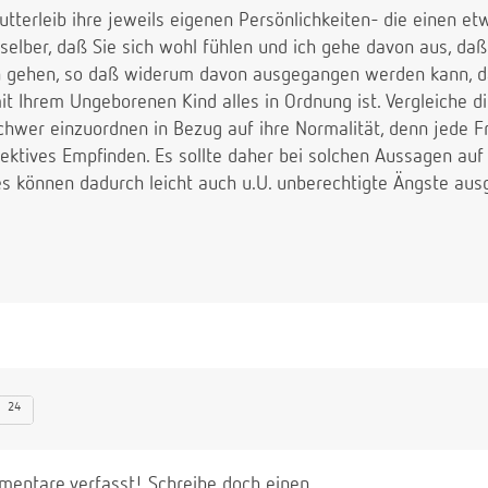
utterleib ihre jeweils eigenen Persönlichkeiten- die einen et
 selber, daß Sie sich wohl fühlen und ich gehe davon aus, da
 gehen, so daß widerum davon ausgegangen werden kann, d
 Ihrem Ungeborenen Kind alles in Ordnung ist. Vergleiche die
schwer einzuordnen in Bezug auf ihre Normalität, denn jede F
bjektives Empfinden. Es sollte daher bei solchen Aussagen a
s können dadurch leicht auch u.U. unberechtigte Ängste aus
24
entare verfasst! Schreibe doch einen.