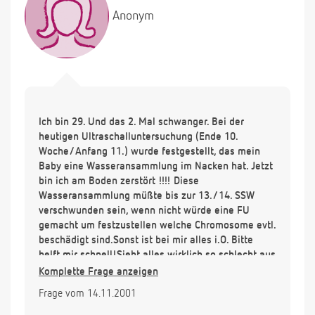
Anonym
Ich bin 29. Und das 2. Mal schwanger. Bei der
heutigen Ultraschalluntersuchung (Ende 10.
Woche/Anfang 11.) wurde festgestellt, das mein
Baby eine Wasseransammlung im Nacken hat. Jetzt
bin ich am Boden zerstört !!!! Diese
Wasseransammlung müßte bis zur 13./14. SSW
verschwunden sein, wenn nicht würde eine FU
gemacht um festzustellen welche Chromosome evtl.
beschädigt sind.Sonst ist bei mir alles i.O. Bitte
helft mir schnell!Sieht alles wirklich so schlecht aus
?
Komplette Frage anzeigen
Frage vom 14.11.2001