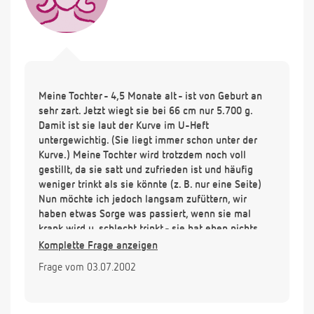
Meine Tochter - 4,5 Monate alt - ist von Geburt an
sehr zart. Jetzt wiegt sie bei 66 cm nur 5.700 g.
Damit ist sie laut der Kurve im U-Heft
untergewichtig. (Sie liegt immer schon unter der
Kurve.) Meine Tochter wird trotzdem noch voll
gestillt, da sie satt und zufrieden ist und häufig
weniger trinkt als sie könnte (z. B. nur eine Seite)
Nun möchte ich jedoch langsam zufüttern, wir
haben etwas Sorge was passiert, wenn sie mal
krank wird u. schlecht trinkt - sie hat eben nichts
zuzusetzen. Wie ist ihre Meinung und wie soll ich
Komplette Frage anzeigen
zufüttern? Ein paar Löffel Frühkarotte werden doch
Frage vom 03.07.2002
auch nicht eine raschere Gewichtszunahme
bewirken?! Vielen Dank im voraus für ihre Antwort.