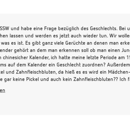
1.SSW und habe eine Frage bezüglich des Geschlechts. Bei 
en lassen und werden es jetzt auch wieder tun. Wir wollen
n was es ist. Es gibt ganz viele Gerüchte an denen man erken
lender gehört an dem man erkennen soll ob man einen Ju
n chinesicher Kalender, ich hatte meine letzte Periode am
ums auf dem Kalender ein Geschlecht zuordnen? Außerdem
ckel und Zahnfleischbluten, da hieß es es wird ein Mädchen
ie gar keine Pickel und auch kein Zahnfleischbluten?? Ich 
machen was es sein könnte, viel spannender als wenn man
gen
 habe bisher 6kg zugenommne, bin sonst eher etwas füllige
man etwa insgesamt zu?