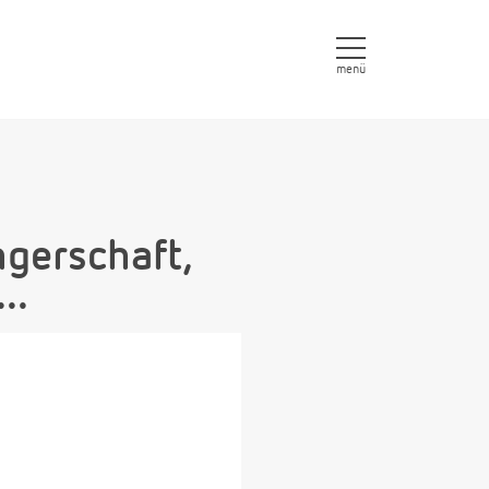
menü
gerschaft,
..