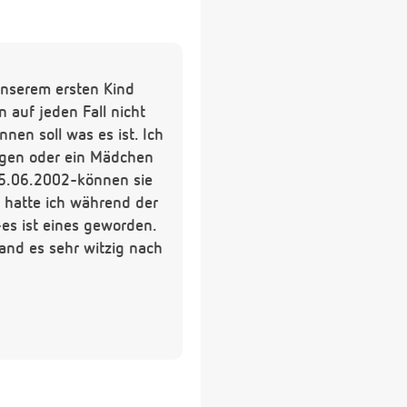
unserem ersten Kind
 auf jeden Fall nicht
nen soll was es ist. Ich
ngen oder ein Mädchen
 15.06.2002-können sie
 hatte ich während der
-es ist eines geworden.
fand es sehr witzig nach
 es genau weiß.Ich bin
r, ist das normal oder