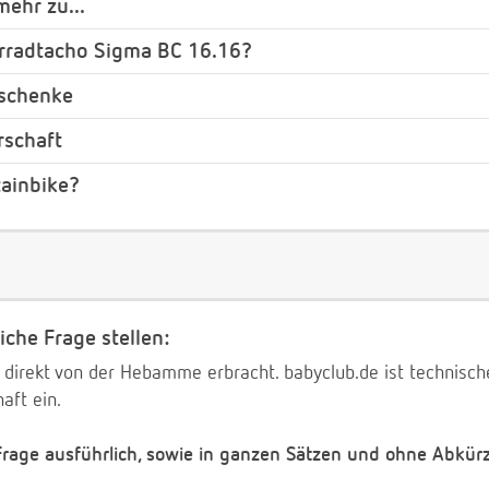
ehr zu...
hrradtacho Sigma BC 16.16?
eschenke
rschaft
ainbike?
iche Frage stellen:
 direkt von der Hebamme erbracht. babyclub.de ist technischer
aft ein.
 Frage ausführlich, sowie in ganzen Sätzen und ohne Abkür