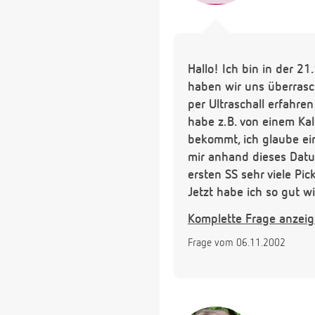
Hallo! Ich bin in der 2
haben wir uns überrasch
per Ultraschall erfahre
habe z.B. von einem Ka
bekommt, ich glaube ei
mir anhand dieses Dat
ersten SS sehr viele Pi
Jetzt habe ich so gut w
diesen Gerüchten auszu
Komplette Frage anzei
jetzt in der 21.SSW und
Frage vom 06.11.2002
zuviel? Wieviel nimmt 