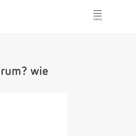
menü
warum? wie