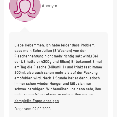
Anonym
Liebe Hebammen. Ich habe leider dass Problem,
dass mein Sohn Julian (8 Wochen) von der
Flaschennahrung nicht mehr richtig satt wird.(Bei
der U3 hatte er 4300g und 55cm) Er bekommt 5 mal
am Tag die Flasche (Milumil 1) und trinkt fast immer
200ml, also auch schon mehr als auf der Packung
empfohlen wird. Nach 1 Stunde hat er dann jedoch
immer schon wieder Hunger und läßt sich nur
schwer beruhigen. Wir bemühen uns dann sehr, ihm
nicht schon früher etwas zu geben. Nun meine
Frage, können wir ihm schon Milumil 2 geben? Er ist
Komplette Frage anzeigen
in der 35 SSW( 2380g und 48cm) auf die Welt
Frage vom 02.09.2003
gekommen, kann es sein dass er einfach mehr
braucht um nachzuholen?