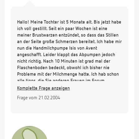
Hallo! Meine Tochter ist 5 Monate alt. Bis jetzt habe
ich voll gestillt. Seit ein paar Wochen ist eine
meiner Brustwarzen entzündet, so dass das Stillen
an der Seite große Schmerzen bereitet. Ich habe mir
nun die Handmilchpumpe Isis von Avent
angeschafft. Leider klappt das Abpumpen jedoch
nicht richtig. Nach 10 Minuten ist grad mal der
Flaschenboden bedeckt, obwohl ich bisher nie
Probleme mit der Milchmenge hatte. Ich hab schon
alle tipps, die Sie anderen Frauen im Forum
gegeben haben, ausprobiert. Vielleicht hab ich es
Komplette Frage anzeigen
bisher zu einem falschen Zeitpunkt probiert?
Frage vom 21.02.2004
Vielleicht haben Sie ja noch einen guten Tipp für
mich? Danke und Gruß! V. Jenssen