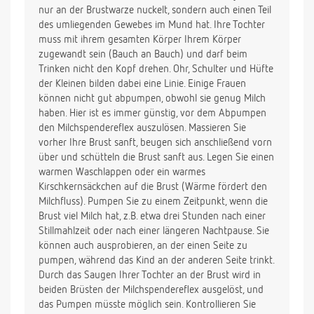
nur an der Brustwarze nuckelt, sondern auch einen Teil
des umliegenden Gewebes im Mund hat. Ihre Tochter
muss mit ihrem gesamten Körper Ihrem Körper
zugewandt sein (Bauch an Bauch) und darf beim
Trinken nicht den Kopf drehen. Ohr, Schulter und Hüfte
der Kleinen bilden dabei eine Linie. Einige Frauen
können nicht gut abpumpen, obwohl sie genug Milch
haben. Hier ist es immer günstig, vor dem Abpumpen
den Milchspendereflex auszulösen. Massieren Sie
vorher Ihre Brust sanft, beugen sich anschließend vorn
über und schütteln die Brust sanft aus. Legen Sie einen
warmen Waschlappen oder ein warmes
Kirschkernsäckchen auf die Brust (Wärme fördert den
Milchfluss). Pumpen Sie zu einem Zeitpunkt, wenn die
Brust viel Milch hat, z.B. etwa drei Stunden nach einer
Stillmahlzeit oder nach einer längeren Nachtpause. Sie
können auch ausprobieren, an der einen Seite zu
pumpen, während das Kind an der anderen Seite trinkt.
Durch das Saugen Ihrer Tochter an der Brust wird in
beiden Brüsten der Milchspendereflex ausgelöst, und
das Pumpen müsste möglich sein. Kontrollieren Sie