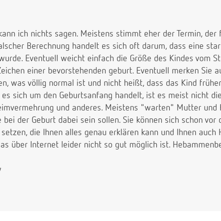
kann ich nichts sagen. Meistens stimmt eher der Termin, der f
falscher Berechnung handelt es sich oft darum, dass eine sta
 wurde. Eventuell weicht einfach die Größe des Kindes vom S
Zeichen einer bevorstehenden geburt. Eventuell merken Sie a
, was völlig normal ist und nicht heißt, dass das Kind früh
ob es sich um den Geburtsanfang handelt, ist es meist nicht di
imvermehrung und anderes. Meistens "warten" Mutter und Ki
e bei der Geburt dabei sein sollen. Sie können sich schon vor 
etzen, die Ihnen alles genau erklären kann und Ihnen auch
as über Internet leider nicht so gut möglich ist. Hebammenb
w