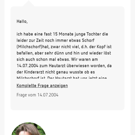
Hallo,
ich habe eine fast 15 Monate junge Tochter die
leider zur Zeit noch immer etwas Schorf
(Milchschorf)hat, zwar nicht viel, d.h. der Kopf ist
befallen, aber sehr dünn und hin und wieder löst
sich auch schon mal etwas. Wir waren am
14.07.2004 zum Hautarzt überwiesen worden, da
der Kinderarzt nicht genau wusste ob es
Milchschorf ist. Der Hautarzt hat uns jetzt eine
Creme verschrieben die ich abends drauf tun soll
Komplette Frage anzeigen
und morgens mit Shampoo und kämmen entfernen
Frage vom 14.07.2004
soll. Jetzt hat der Hautarzt mich ein wenig
verunsichert und fing mit Neurodermitis an. Da ich 7
Jahre beim Kinderarzt gearbeitet habe, habe ich
viele Kinder mit dieser Krankheit gesehen, und jetzt
habe ich Angst das es bei meiner Tochter genau so
kommen kann. Heißt Milchschorf immer direkt