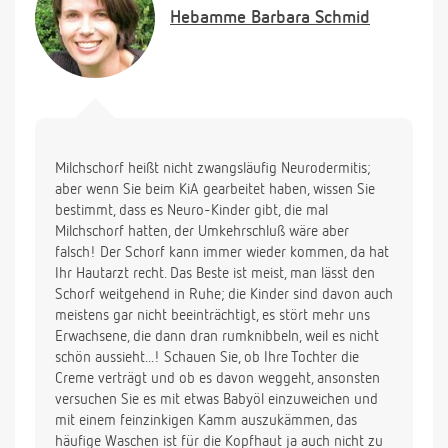
Neurodermitis? Ich würde mich freuen, wenn sie mir
Hebamme
Barbara Schmid
eine Antwort geben könnten.
P.S. Der Hautarzt sagte auch, daß der Schorf wieder
kommen könnte.
Mit freudlichen Grüßen
Milchschorf heißt nicht zwangsläufig Neurodermitis;
Melanie und Luisa
aber wenn Sie beim KiA gearbeitet haben, wissen Sie
bestimmt, dass es Neuro-Kinder gibt, die mal
Milchschorf hatten, der Umkehrschluß wäre aber
falsch! Der Schorf kann immer wieder kommen, da hat
Ihr Hautarzt recht. Das Beste ist meist, man lässt den
Schorf weitgehend in Ruhe; die Kinder sind davon auch
meistens gar nicht beeinträchtigt, es stört mehr uns
Erwachsene, die dann dran rumknibbeln, weil es nicht
schön aussieht...! Schauen Sie, ob Ihre Tochter die
Creme verträgt und ob es davon weggeht, ansonsten
versuchen Sie es mit etwas Babyöl einzuweichen und
mit einem feinzinkigen Kamm auszukämmen, das
häufige Waschen ist für die Kopfhaut ja auch nicht zu