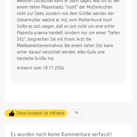
weiteren Ultraschall kann er dann sagen, was los ist. Bei
verblute!
einem tiefen Plazentasitz "rückt" der Mutterkuchen
Das Sicherste wäre wohl, ich legte mich gleich ins
nicht zur Seite, sondern mit dem Größer werden der
Krankenhaus, seiner Meinung nach. Er ist auch
Gebärmutter wächst er mit, vom Muttermund hoch.
Belegarzt.
Sollte es sich zeigen, daß es sich nicht um eine echte
Plazenta praevia handelt, sondern nur um einen "tiefen
Ich bin nun sehr verunsichert. Denn SCH. hat ja nach
Sitz", besprechen Sie mit Ihrem Arzt die
dem 2. Screening gemeint alles sei in Ordnung!
Medikamenteneinnahme. Bei einem tiefen Sitz kann
So steht es in meinem Mutterpaß drin.
sicher darauf verzichtet werden. Alles Gute und
Einer von beiden muß sich ja wohl irren.
herzliche Grüße, Ina
Was soll ich jetzt bloß tun? Die Meinung eines 3.
Arztes einholen?
Antwort vom 18.11.2004
Wie groß ist die Wahrscheinlichkeit, daß die
Placenta noch weiter zur Seite rückt?
Für Antwort wäre ich sehr dankbar!
Diese Antwort ist hilfreich
18
Es wurden noch keine Kommentare verfasst!