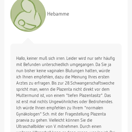
Screening. Demnach ist bei mir alles in Ordnung.
Gestern bin ich nun bei V. gewesen und er hat bei
Hebamme
mir festgestellt, daß ich angeblich placenta praevia
habe. Er hat die totale Panik gemacht und meinte,
daß ich mit einem solchen Befund eigentlich zur
Überwachung ins Krankenhaus müßte. Ich wollte
aber nicht. Daraufhin mußte ich unterschreiben, daß
ich ihn für keinen Schaden haftbar mache, falls
etwas passiert. Er hat mir Magnesium und
Hallo, keiner muß sich irren. Leider wird nur sehr häufig
Partusdisten verschrieben, daß ich 4 mal am Tag
mit Befunden unterschiedlich umgegangen. Da Sie ja
nehmen soll.
nun bisher keine vaginalen Blutungen hatten, würde
Ich habe allerdinge keinerlei Wehen. Mir geht´s
ich Ihnen empfehlen, dazu die Meinung Ihres ersten
soweit ganz gut.
Arztes zu erfragen. Bis zur 28.Schwangerschaftswoche
Er hat mir dann auch noch gesagt, daß wohl noch
spricht man, wenn die Plazenta nicht direkt vor dem
die Aussicht besteht, daß die Placenta im Laufe der
Muttermund ist, von einem "tiefen Plazentasitz". Das
Schwangerschaft noch weiter zur Seite rückt und
ist erst mal nichts Ungewöhnliches oder Bedrohendes.
dann nicht mehr im Weg ist. Er hat mir insgesamt
Ich würde Ihnen empfehlen zu Ihrem "normalen
soviel Angst gemacht, daß ich wohl jeden
Gynäkologen" Sch. mit der Fragestellung Plazenta
Augenblick damit rechnen müßte, daß die Wehen
praevia zu gehen. Vielleicht können Sie die
bei mir einsetzen,
Ultraschallbilder von V. mitnehmen. Durch einen
der Mutterkuchen platzt und ich auf offener Straße