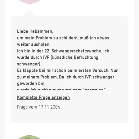
Liebe Hebammen,
um mein Problem zu schildern, muß ich etwas
weiter ausholen.
Ich bin in der 22. Schwangerschaftswoche. Ich
wurde durch IVF (künstliche Befruchtung
schwanger).
Es klappte bei mir schon beim ersten Versuch. Nun
zu meinem Problem. Da ich durch IVF schwanger
geworden bin,
werde ich nicht nur von meinem "normalen"
Frauenarzt untersucht, den ich mal im weiteren SCH.
Komplette Frage anzeigen
nenne,
Frage vom 17.11.2004
sondern es werden noch zusätzliche
Untersuchungen von dem Arzt vorgenommen, der
bei mir IVF durchgeführt hat.
Diesen nenne ich mal im weiteren V..
Letzte Woche war ich also bei SCH. zum 2.