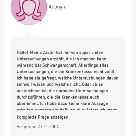
Anonym
Hallo! Meine Ärztin hat mir von super vielen
Untersuchungen erzählt, die ich machen kann
während der Schwangerschaft. Allerdings alles
Untersuchungen, die die Krankenkasse nicht zahlt.
Ich habe sie gefragt, welche Untersuchungen davon
sinnvoll wären und welche nicht. Oder ob es
ausreichend ist, die normalen Untersuchungen
durchzuführen, die die Krankenkasse auch
übernimmt. Ich habe dazu keine klare Aussage
erhalten, sondern ein Heft, wo alle Untersuchungen
erläutert sind. JEtzt bin ich kein Stück schlauer, ob
Komplette Frage anzeigen
es sein muss, diese extra Untersuchungen. Ich bin
Frage vom 23.11.2004
28 Jahre alt und es ist die erste Schwangerschaft.
Reicht es also im Normalfall aus die vorgesehenen