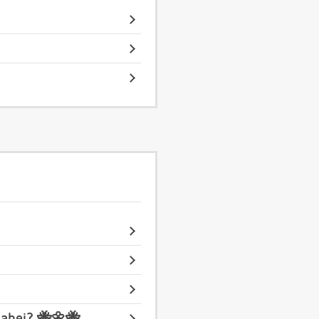
dabei? 🐝🌼🐝