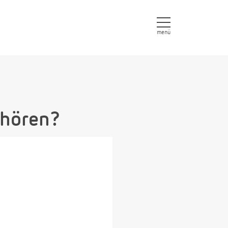
menü
fhören?