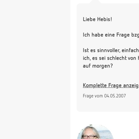
Liebe Hebis!
Ich habe eine Frage bz
Ist es sinnvoller, einf
ich, es sei schlecht v
auf morgen?
Was ist nun in einer S
Komplette Frage anzei
Frage vom 04.05.2007
Vielen Dank im Voraus!