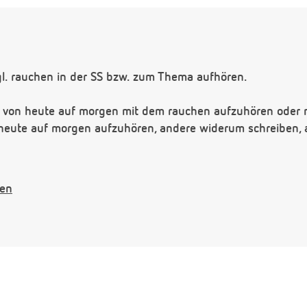
gl. rauchen in der SS bzw. zum Thema aufhören.
ach von heute auf morgen mit dem rauchen aufzuhören oder
on heute auf morgen aufzuhören, andere widerum schreiben,
S am sinnvollsten? Von heute auf morgen oder nach und na
gen