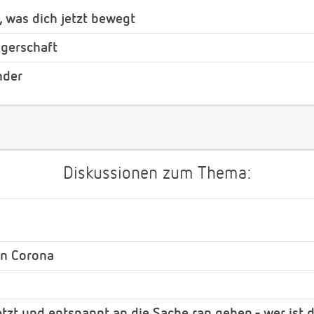
, was dich jetzt bewegt
gerschaft
nder
Diskussionen zum Thema:
on Corona
etzt und entspannt an die Sache ran gehen - wer ist 