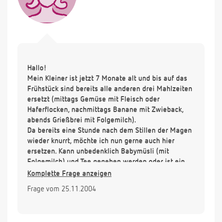
Hallo!
Mein Kleiner ist jetzt 7 Monate alt und bis auf das
Frühstück sind bereits alle anderen drei Mahlzeiten
ersetzt (mittags Gemüse mit Fleisch oder
Haferflocken, nachmittags Banane mit Zwieback,
abends Grießbrei mit Folgemilch).
Da bereits eine Stunde nach dem Stillen der Magen
wieder knurrt, möchte ich nun gerne auch hier
ersetzen. Kann unbedenklich Babymüsli (mit
Folgemilch) und Tee gegeben werden oder ist ein
Fläschen Folgemilch besser für ihn? Es gibt zwar
Komplette Frage anzeigen
viele Ratschläge für die Mahlzeiten aber leider
Frage vom 25.11.2004
nicht fürs Frühstück.
Eine Sorge war übrigens völlig überflüssig: er hat
trotzdem nicht über Gebühr zugenommen (68 cm