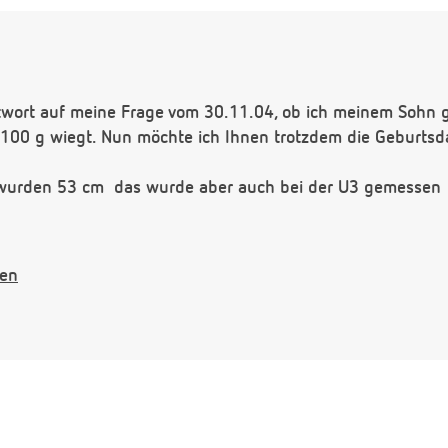
ntwort auf meine Frage vom 30.11.04, ob ich meinem Sohn 
100 g wiegt. Nun möchte ich Ihnen trotzdem die Geburts
urden 53 cm  das wurde aber auch bei der U3 gemessen 
gen
00g, KU: ca.39 cm, und Größe 61 cm.
erade wieder und ich meine, dass er stärker zunimmt, seit 
l stillen, bis er zumindest 6 Monate alt ist. Ist es richtig, 
wenn man zufüttert ? Schafft mein Sohn es noch, sein Gebu
nate ist ?
 Mutter, deren Tochter 1 Tag älter ist und inzwischen knap