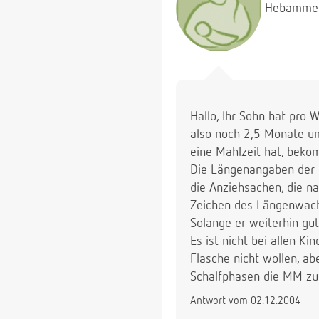
Hebamme
Deswegen bin ich etwas
Danke für Ihre Hilfe.
Hallo, Ihr Sohn hat pro 
also noch 2,5 Monate um
eine Mahlzeit hat, beko
Die Längenangaben der G
die Anziehsachen, die na
Zeichen des Längenwac
Solange er weiterhin gu
Es ist nicht bei allen K
Flasche nicht wollen, ab
Schalfphasen die MM zurü
Antwort vom 02.12.2004