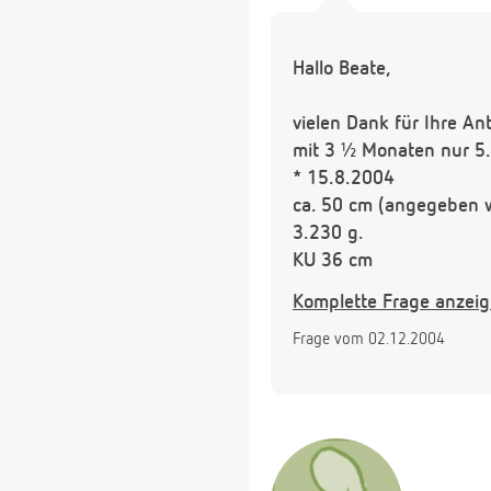
Hallo Beate,
vielen Dank für Ihre A
mit 3 ½ Monaten nur 5.
* 15.8.2004
ca. 50 cm (angegeben w
3.230 g.
KU 36 cm
Komplette Frage anzei
Im Moment wiegt er 5.2
Frage vom 02.12.2004
Nachts meldet er sich g
trinkt.
Ich möchte ihn weiter vol
Brust trinken möchte, 
verdoppeln, bis er 6 Mo
Übrigens kenne ich eine