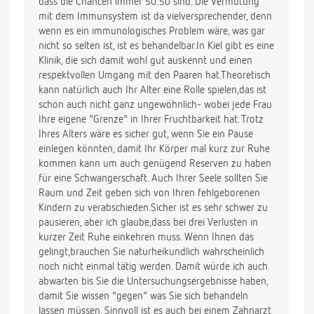
dass die Chancen immer 50:50 sind. Die Vermutung
mit dem Immunsystem ist da vielversprechender, denn
wenn es ein immunologisches Problem wäre, was gar
nicht so selten ist, ist es behandelbar.In Kiel gibt es eine
Klinik, die sich damit wohl gut auskennt und einen
respektvollen Umgang mit den Paaren hat.Theoretisch
kann natürlich auch Ihr Alter eine Rolle spielen,das ist
schon auch nicht ganz ungewöhnlich- wobei jede Frau
Ihre eigene "Grenze" in Ihrer Fruchtbarkeit hat. Trotz
Ihres Alters wäre es sicher gut, wenn Sie ein Pause
einlegen könnten, damit Ihr Körper mal kurz zur Ruhe
kommen kann um auch genügend Reserven zu haben
für eine Schwangerschaft. Auch Ihrer Seele sollten Sie
Raum und Zeit geben sich von Ihren fehlgeborenen
Kindern zu verabschieden.Sicher ist es sehr schwer zu
pausieren, aber ich glaube,dass bei drei Verlusten in
kurzer Zeit Ruhe einkehren muss. Wenn Ihnen das
gelingt,brauchen Sie naturheikundlich wahrscheinlich
noch nicht einmal tätig werden. Damit würde ich auch
abwarten bis Sie die Untersuchungsergebnisse haben,
damit Sie wissen "gegen" was Sie sich behandeln
lassen müssen. Sinnvoll ist es auch bei einem Zahnarzt