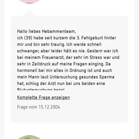
Hallo liebes Hebammenteam,
ich (39) habe seit kurzem die 3. Fehlgeburt hinter
mir und bin sehr traurig. Ich werde schnell
schwanger, aber leider hält es nie. Gestern war ich
bei meinem Frauenarzt, der sehr im Stress war und
sehr in Zeitdruck auf meine Fragen einging. Da
hormonell bei mir alles in Ordnung ist und auch
mein Mann laut Untersuchung gesundes Sperma
hat, schlug der Arzt nun bei uns beiden eine
Blutuntersuchung bezgl.
Chromosomenunstimmigkeiten vor. Sollte sich das
Komplette Frage anzeigen
nichts Negatives zeigen, möchte er bei mir eine
Frage vom 15.12.2004
Immunitätsstörung abklären, ob ich etwa Antikörper
gegen die fremden Erbanlagen bilde. Da die
Verluste mich sehr verzweifeln lassen und ich so
gerne noch ein Kind hätte, fühle ich mich emotional
sehr alleine. Ich möchte Sie einfach fragen, was Sie