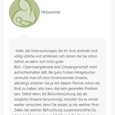
von diesen Untersuchungen halten, ob Sie
Erfahrung darin bei anderen Frauen haben, ob ich
Hebamme
überhaupt noch eine Chance habe und ob ich
naturheitlich etwas wirklich Ünterstützendes tun
kann. Oder halten Sie es für sinnvoll, eine Klinik
aufzusuchen, die mich ausführlicher untersuchen
kann. Da ich ein gesundes Kind habe, frage ich mich,
ob das Kind ein Glücksfall war und ob das Pech am
meinem Alter liegt. Vielen Dank für Ihre Antwort!
-Hallo, die Untersuchungen, die Ihr Arzt anstrebt sind
völlig übliche und schliessen sich denen die Sie schon
hatten an,wenn sich trotz guter
Blut-/Spermaergebnisse eine Schwangerschaft nicht
aufrechterhalten läßt. Bei ganz frühen Fehlgeburten
vermutet man oft eine chromosomale Ursache,
allerdings scheinen Sie ja mit diesem Partner schon ein
Kind zu haben, also kann das kein generelles Problem
sein. Selbst wenn die Blutuntersúchung das als
mögliche Ursache hervorbringt, müssten Sie es immer
wieder versuchen, denn Sie wissen ja nie, welcher Ihrer
Zellen bei welcher Befruchtung zusammentreffen.So