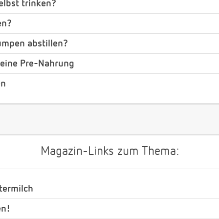
elbst trinken?
en?
umpen abstillen?
 keine Pre-Nahrung
en
Magazin-Links zum Thema:
termilch
en!