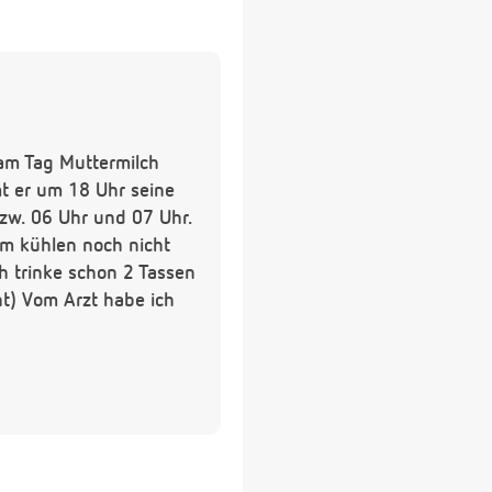
l am Tag Muttermilch
t er um 18 Uhr seine
 zw. 06 Uhr und 07 Uhr.
em kühlen noch nicht
h trinke schon 2 Tassen
ht) Vom Arzt habe ich
k früher an beiden
Spuckt er auch nicht
 viel Milch und weiss