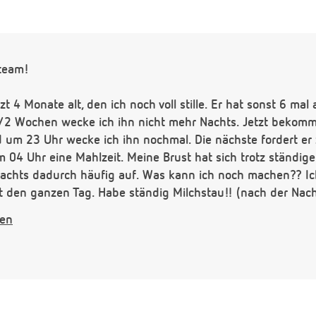
team!
t 4 Monate alt, den ich noch voll stille. Er hat sonst 6 ma
/2 Wochen wecke ich ihn nicht mehr Nachts. Jetzt bekomm
d um 23 Uhr wecke ich ihn nochmal. Die nächste fordert er
 04 Uhr eine Mahlzeit. Meine Brust hat sich trotz ständig
 Nachts dadurch häufig auf. Was kann ich noch machen?? Ic
st den ganzen Tag. Habe ständig Milchstau!! (nach der Nac
sprey bekommen, dass die Mich schneller läuft. Elias tran
gen
l Stunde jetzt mache ich ihn nach 20 minuten ab. Seit dem 
l auch ständig die Stillpositionen, aber ich habe einfach zu
gern kann. Habt Ihr noch einen Tip?? Vielen Dank!!