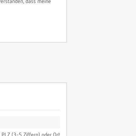
verstanden, dass meine
PLZ (3-5 Ziffern) oder Ort