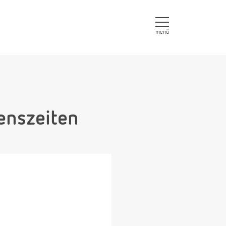
menü
enszeiten