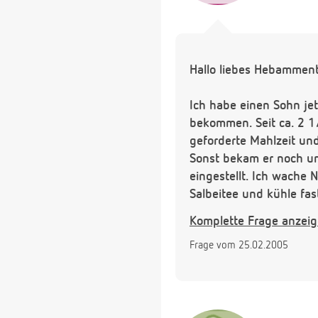
Hallo liebes Hebammen
Ich habe einen Sohn jetz
bekommen. Seit ca. 2 1
geforderte Mahlzeit un
Sonst bekam er noch um
eingestellt. Ich wache
Salbeitee und kühle fa
auch schon so ein Nasen
Komplette Frage anzei
Brüsten eine dreivierte
Frage vom 25.02.2005
mehr so doll. Ich wechse
nicht wie ich sie verin