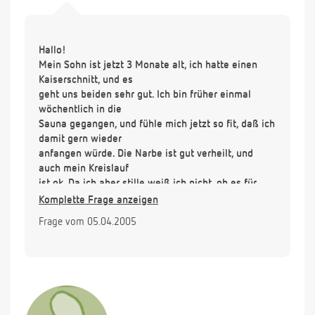
Hallo!
Mein Sohn ist jetzt 3 Monate alt, ich hatte einen
Kaiserschnitt, und es
geht uns beiden sehr gut. Ich bin früher einmal
wöchentlich in die
Sauna gegangen, und fühle mich jetzt so fit, daß ich
damit gern wieder
anfangen würde. Die Narbe ist gut verheilt, und
auch mein Kreislauf
ist ok. Da ich aber stille weiß ich nicht, ob es für
meine Brüste gut ist.
Komplette Frage anzeigen
Ich würde natürlich ein feuchtes Handtuch drüber
Frage vom 05.04.2005
legen, damit sie nicht zu
heiß werden, und auch nicht so lange drin bleiben...
Außerdem möchte ich wissen, ob es für die Milch
schlecht ist. Denn man entschlackt ja in der Sauna.
Oder schwitzt man die Gifte lediglich über die Haut
aus?