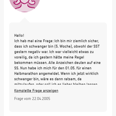
Hallo!
Ich hab mal eine Frage: Ich bin mir ziemlich sicher,
dass ich schwanger bin (5. Woche), obwohl der SST
gestern negativ war. Ich war vielleicht etwas zu
voreilig, da ich gestern hätte meine Regel
bekommen müssen. Alle Anzeichen deuten auf eine
SS. Nun habe ich mich für den 01.05. für einen
Halbmarathon angemeldet. Wenn ich jetzt wirklich
schwanger bin, wäre es dann ratsam, da
mitzulaufen, oder soll ich es lieber bleiben lassen
(das Tempo ist ja dann sehr hoch, der Puls geht bis
Komplette Frage anzeigen
180 rauf). Vielen Dank schon mal!
Frage vom 22.04.2005