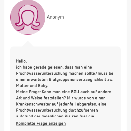
Anonym
Hallo,
ich habe gerade gelesen, dass man eine
Fruchtwasseruntersuchung machen sollte/muss bei
einer erwarteten Blutgruppenunvertraeglichkeit zw.
Mutter und Baby.
Meine Frage: Kann man eine BGU auch auf andere
Art und Weise feststellen? Mir wurde von einer
Krankenschwester auf jedenfall abgeraten, eine
Fruchtwasseruntersuchung durchzufuehren
aufgrund der moeglichen Risiken fuer die
Schwangerschaft.
Komplette Frage anzeigen
Ich bin jedoch RH- und das Baby mit hoher