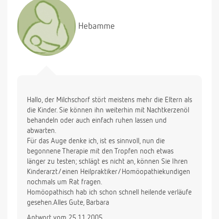
einer Woche täglich einen Tropfen. Es ist aber
immer noch nicht weg. Ich kann auch nicht
Hebamme
beurteilen wie schlimm die Sache ist, das andere
Auge ist vollkommen reizlos, mit diesem Auge
fließen beim weinen Tränen, nach längerem
schlafen (2-3 Stunden) ist es meist etwas verklebt.
manchmal ist es leicht gerötet. Ich möchte hier
nichts falsch machen. Könnt Ihr mir einen Rat
geben??? Danke und Gruss
Hallo, der Milchschorf stört meistens mehr die Eltern als
die Kinder. Sie können ihn weiterhin mit Nachtkerzenöl
behandeln oder auch einfach ruhen lassen und
abwarten.
Für das Auge denke ich, ist es sinnvoll, nun die
begonnene Therapie mit den Tropfen noch etwas
länger zu testen; schlägt es nicht an, können Sie Ihren
Kinderarzt/einen Heilpraktiker/Homöopathiekundigen
nochmals um Rat fragen.
Homöopathisch hab ich schon schnell heilende verläufe
gesehen.Alles Gute, Barbara
Antwort vom 25.11.2005