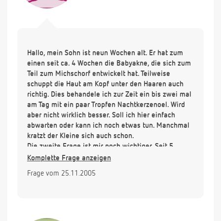
Hallo, mein Sohn ist neun Wochen alt. Er hat zum
einen seit ca. 4 Wochen die Babyakne, die sich zum
Teil zum Michschorf entwickelt hat. Teilweise
schuppt die Haut am Kopf unter den Haaren auch
richtig. Dies behandele ich zur Zeit ein bis zwei mal
am Tag mit ein paar Tropfen Nachtkerzenoel. Wird
aber nicht wirklich besser. Soll ich hier einfach
abwarten oder kann ich noch etwas tun. Manchmal
kratzt der Kleine sich auch schon.
Die zweite Frage ist mir noch wichtiger, Seit 5
Wochen tränt ein Auge immer mal wieder mehr oder
Komplette Frage anzeigen
weniger. Teilweise ist das austretende Sekret auch
Frage vom 25.11.2005
eitrig. Meine Hebamme hat mir damals Euprasia
Globuli zum EInnehmen gegeben. Hier konnte ich
kaum eine Wirkung feststellen, der Kinderarzt hatte
mir da auch wenn dann eher zu den Euphrasia
Augentropfen geraten. Die gebe ich ihm jetzt seit