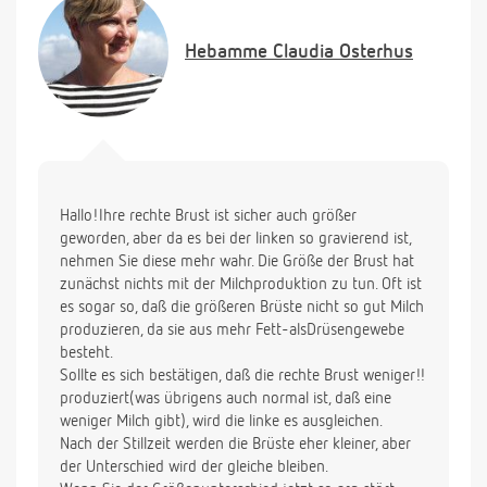
vor, obwohl er mich schon immer akzeptiert wie ich
bin.
Hebamme
Claudia Osterhus
Was kann ich tun wenn die kleinere Brust nicht
wächst und nicht genug Milch bildet und die andere
noch größer wird?
Liebe Grüße und vielen Dank
Hallo!Ihre rechte Brust ist sicher auch größer
geworden, aber da es bei der linken so gravierend ist,
nehmen Sie diese mehr wahr. Die Größe der Brust hat
zunächst nichts mit der Milchproduktion zu tun. Oft ist
es sogar so, daß die größeren Brüste nicht so gut Milch
produzieren, da sie aus mehr Fett-alsDrüsengewebe
besteht.
Sollte es sich bestätigen, daß die rechte Brust weniger!!
produziert(was übrigens auch normal ist, daß eine
weniger Milch gibt), wird die linke es ausgleichen.
Nach der Stillzeit werden die Brüste eher kleiner, aber
der Unterschied wird der gleiche bleiben.