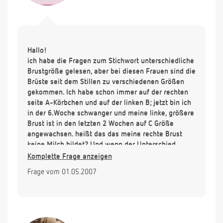
Hallo!
ich habe die Fragen zum Stichwort unterschiedliche
Brustgröße gelesen, aber bei diesen Frauen sind die
Brüste seit dem Stillen zu verschiedenen Größen
gekommen. Ich habe schon immer auf der rechten
seite A-Körbchen und auf der linken B; jetzt bin ich
in der 6.Woche schwanger und meine linke, größere
Brust ist in den letzten 2 Wochen auf C Größe
angewachsen. heißt das das meine rechte Brust
keine Milch bildet? Und wenn der Unterschied
schon vorher sichtbar groß war, wird das dann nach
Komplette Frage anzeigen
der Stillzeit noch gravierender sein, und gibt es
Frage vom 01.05.2007
Fälle in denen nur mit einer Brust gestillt werden
konnte? Wenn der Unterschied zwischen meinen
Brüsten noch größer wird kriege ich es mit der
Angst und davon abgesehen trau ich mich auch so
kaum raus und komme mir vor meinem Partner blöd