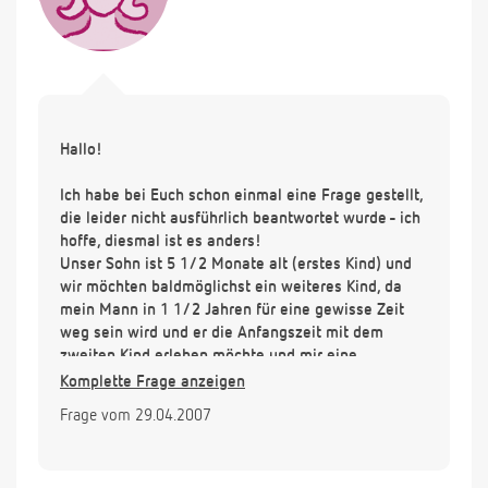
Hallo!
Ich habe bei Euch schon einmal eine Frage gestellt,
die leider nicht ausführlich beantwortet wurde - ich
hoffe, diesmal ist es anders!
Unser Sohn ist 5 1/2 Monate alt (erstes Kind) und
wir möchten baldmöglichst ein weiteres Kind, da
mein Mann in 1 1/2 Jahren für eine gewisse Zeit
weg sein wird und er die Anfangszeit mit dem
zweiten Kind erleben möchte und mir eine
Unterstützung sein will.
Komplette Frage anzeigen
Wie kann ich möglichst schnell fruchtbar werden?
Frage vom 29.04.2007
Ich bin 32 Jahre alt, stille noch voll und möchte
eigentlich noch nicht bzw. sehr wenig/selten
zufüttern. Das Problem ist, daß sich unser Kleiner