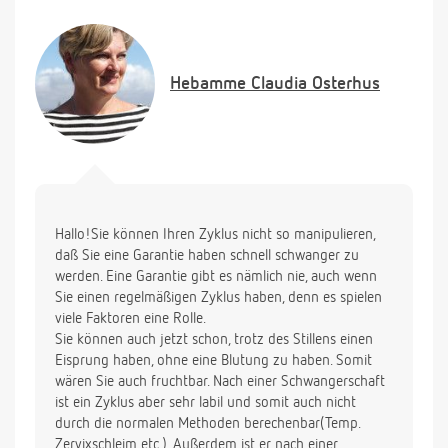
angewöhnt hat, lieber oft zu trinken (tagsüber alle 2
Std - nachts alle 3-4 Std) und dafür wenig. Länger
trinken lassen klappt nicht, da er die Brust einfach
verweigert.
Hebamme
Claudia Osterhus
Bis jetzt habe ich noch keine Periode.
Ein paar Informationen zu meinem Zyklus: ich habe
ca. 10 Jahre lang die Pille genommen. 2002 habe
ich sie abgesetzt und mit dem ladycomb verhütet.
Im ersten Jahr beim absetzen der Pille (also 2002)
habe ich gerade einmal 3x meine Periode
bekommen. Danach kam sie regelmäßig jeden
Hallo!Sie können Ihren Zyklus nicht so manipulieren,
Monat - allerdings mit sehr schwankender
daß Sie eine Garantie haben schnell schwanger zu
Zykluslänge: von 31 Tage bis 42 Tage war alles
werden. Eine Garantie gibt es nämlich nie, auch wenn
dabei. Meist war es aber zwischen 34-38 Tage.
Sie einen regelmäßigen Zyklus haben, denn es spielen
Als wir mehr oder weniger die SS geplant haben,
viele Faktoren eine Rolle.
hat es aber innerhalb von 2 Monaten geklappt.
Sie können auch jetzt schon, trotz des Stillens einen
Nun möchte ich wissen, wie ich es schaffen kann,
Eisprung haben, ohne eine Blutung zu haben. Somit
möglichst schell wieder meine Tage/fruchtbare
wären Sie auch fruchtbar. Nach einer Schwangerschaft
Tage zu bekommen - ohne mit dem Stillen aufhören
ist ein Zyklus aber sehr labil und somit auch nicht
zu müssen/viel zufüttern zu müssen. Hilft
durch die normalen Methoden berechenbar(Temp.
Mönchspfeffer - und wie oft/viel/wann/zu was soll
Zervixschleim etc.). Außerdem ist er nach einer
ich ihn einnehmen. Hilft irgendein Medikament