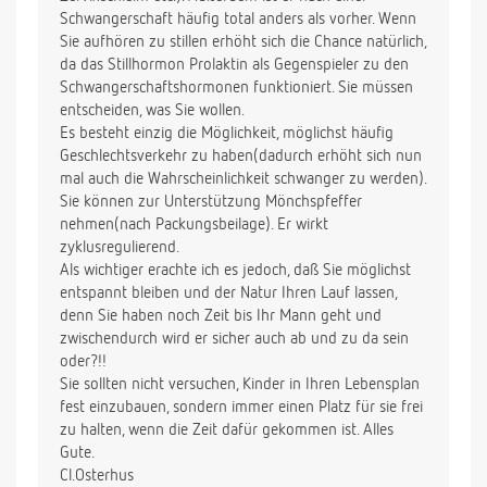
Schwangerschaft häufig total anders als vorher. Wenn
(idealerweise homöopathisch) das ich kurzfristig
Sie aufhören zu stillen erhöht sich die Chance natürlich,
einnehmen kann, um meinem Hormonhaushalt
da das Stillhormon Prolaktin als Gegenspieler zu den
einen Schub / Anstoß zu geben?
Schwangerschaftshormonen funktioniert. Sie müssen
Es ist wirklich dringend und sollte möglichst schnell
entscheiden, was Sie wollen.
funktionieren, da wir etwas Zeitnot haben ... :-)
Es besteht einzig die Möglichkeit, möglichst häufig
Geschlechtsverkehr zu haben(dadurch erhöht sich nun
1000 megalieben Dank, Nadine
mal auch die Wahrscheinlichkeit schwanger zu werden).
Sie können zur Unterstützung Mönchspfeffer
nehmen(nach Packungsbeilage). Er wirkt
zyklusregulierend.
Als wichtiger erachte ich es jedoch, daß Sie möglichst
entspannt bleiben und der Natur Ihren Lauf lassen,
denn Sie haben noch Zeit bis Ihr Mann geht und
zwischendurch wird er sicher auch ab und zu da sein
oder?!!
Sie sollten nicht versuchen, Kinder in Ihren Lebensplan
fest einzubauen, sondern immer einen Platz für sie frei
zu halten, wenn die Zeit dafür gekommen ist. Alles
Gute.
Cl.Osterhus