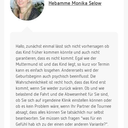
Hebamme
Monika Selow
Berlin. Halten Sie diese Belastung 9 Tage vor dem
ET für sinnvoll?
Bzw. kann der Gynäkologe anhand der Lage des
Kindes, Muttermund etc. abschätzen, ob das Kind
eher früher oder später kommen wird?
Ich weiß schon, das sind heikle Fragen, wäre Ihnen
aber für eine Antwort sehr dankbar!
Hallo, zunächst einmal lässt sich nicht vorhersagen ob
das Kind früher kommen könnte und auch nicht
Mit besten Grüßen
garantieren, dass es nicht kommt. Egal wie der
Monele
Muttermund ist und das Kind liegt, so kurz vor Termin
kann es einfach losgehen. Andererseits wird der
Geburtsbeginn auch psychisch beeinflusst. Die
Wahrscheinlichkeit ist recht hoch, dass das Kind erst
kommt, wenn Sie wieder zurück wären. Ob und wie
belastend die Fahrt und die Abwesenheit für Sie sind,
ob Sie sich auf irgendeine Klinik einstellen können oder
ob es kein Problem wäre, wenn Ihr Partner die Tournee
absagt, dass alles können Sie tatsächlich nur selbst
beantworten. Sie müssen sich fragen "was für ein
Gefühl hab ich zu der einen oder anderen Variante?".