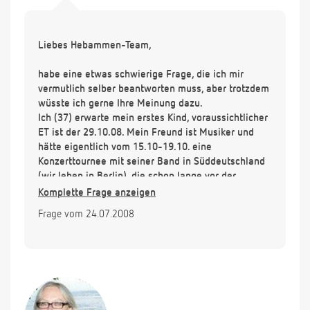
Liebes Hebammen-Team,
habe eine etwas schwierige Frage, die ich mir
vermutlich selber beantworten muss, aber trotzdem
wüsste ich gerne Ihre Meinung dazu.
Ich (37) erwarte mein erstes Kind, voraussichtlicher
ET ist der 29.10.08. Mein Freund ist Musiker und
hätte eigentlich vom 15.10-19.10. eine
Konzerttournee mit seiner Band in Süddeutschland
(wir leben in Berlin), die schon lange vor der
Schwangerschaft geplant war.
Komplette Frage anzeigen
Nun gibt es die Überlegung, ob er die Tour entweder
Frage vom 24.07.2008
ganz absagt, oder ob ich mitfahre, um
gegebenenfalls, falls das Kind früher kommen
sollte, dann gemeinsam mit ihm vor Ort ein
Krankenhaus zu Entbindung aufsuchen zu können.
Das wären von Berlin aus ca. 5 Autostunden und vor
Ort könnte ich dann die Tage bei Verwandten
übernachten. Dann käme noch die Rückfahrt nach