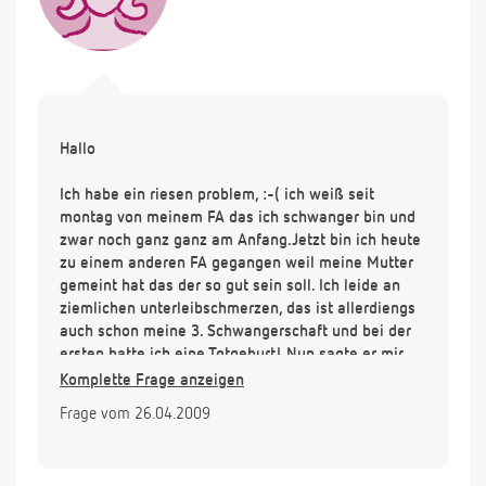
Hallo
Ich habe ein riesen problem, :-( ich weiß seit
montag von meinem FA das ich schwanger bin und
zwar noch ganz ganz am Anfang.Jetzt bin ich heute
zu einem anderen FA gegangen weil meine Mutter
gemeint hat das der so gut sein soll. Ich leide an
ziemlichen unterleibschmerzen, das ist allerdiengs
auch schon meine 3. Schwangerschaft und bei der
ersten hatte ich eine Totgeburt! Nun sagte er mir
das die seitlichen schmerzen normal wären und die
Komplette Frage anzeigen
schmerzen in der mitte des Unterleibs wären nicht
Frage vom 26.04.2009
normal. :°( Aber ich habe auch in der mitte
Bauchschmerzen. Aber das ist auch das erste mal
das ich davon höre das es in der mitte nicht normal