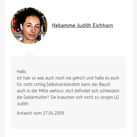
sein soll. Das hat mir bis jetzt noch kein FA gesagt.
Wobei ich glaube das ich bis jetzt in jeder SS
Bauchschmerzen in der mitte des Unterleibs gehabt
zu haben. Jetzt mache ich mir natürlich große
Hebamme
Judith Eichhorn
Sorgen. Werde echt wahnsinnig. :°(
Lg
Hallo,
ich hab so was auch noch nie gehört und halte es auch
für nicht richtig.Selbstverständlich kann der Bauch
auch in der Mitte wehtun, dort befindet sich schliesslich
die Gebärmutter! Sie brauchen sich nicht zu sorgen.LG
Judith
Antwort vom 27.04.2009