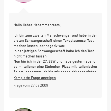
Hallo liebes Hebammenteam,
ich bin zum zweiten Mal schwanger und habe in der
ersten Schwangerschaft einen Toxoplasmose-Test
machen lassen, der negativ war.
in der jetzigen Schwangerschaft habe ich den Test
nicht machen lassen.
Nun bin ich in der 27. SSW und habe gestern abend
beim Italiener eine Steinofen-Pizza mit italienischer
Salami gegessen. Ich bin mir aber nicht ganz sicher,
ob die Salami vor dem Backen auf die Pizza gelegt
Komplette Frage anzeigen
wurde und somit durchgegart wurde, oder nicht.
Frage vom 27.08.2009
Jetzt mache ich mir Sorgen, dass ich Toxoplasmose
haben könnte.
Nun meine Frage, wie wahrscheinlich ist es, dass
ich mich angesteckt habe? Und, ab wann könnte
man einen Test machen lassen? Meine Frauenärztin