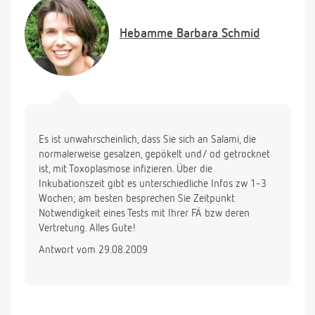
ist momentan in Urlaub.
Besteht zum jetzigen Zeitpunkt der
Hebamme
Barbara Schmid
Schwangerschaft überhaupt noch eine Gefahr für
das Baby?
Danke für Ihre Hilfe!
Es ist unwahrscheinlich, dass Sie sich an Salami, die
normalerweise gesalzen, gepökelt und/ od getrocknet
ist, mit Toxoplasmose infizieren. Über die
Inkubationszeit gibt es unterschiedliche Infos zw 1-3
Wochen; am besten besprechen Sie Zeitpunkt
Notwendigkeit eines Tests mit Ihrer FÄ bzw deren
Vertretung. Alles Gute!
Antwort vom 29.08.2009