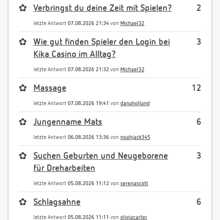
✿
Verbringst du deine Zeit mit Spielen?
2
letzte Antwort
07.08.2026 21:34
von
Michael32
✿
Wie gut finden Spieler den Login bei
3
Kika Casino im Alltag?
letzte Antwort
07.08.2026 21:32
von
Michael32
✿
Massage
12
letzte Antwort
07.08.2026 19:41
von
danaholland
✿
Jungenname Mats
6
letzte Antwort
06.08.2026 13:36
von
noahjack345
✿
Suchen Geburten und Neugeborene
3
für Dreharbeiten
letzte Antwort
05.08.2026 11:12
von
serenascott
✿
Schlagsahne
6
letzte Antwort
05.08.2026 11:11
von
oliviacarter