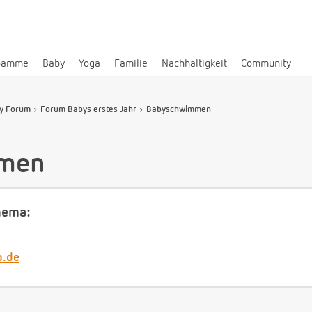
bamme
Baby
Yoga
Familie
Nachhaltigkeit
Community
y Forum
Forum Babys erstes Jahr
Babyschwimmen
men
hema:
b.de