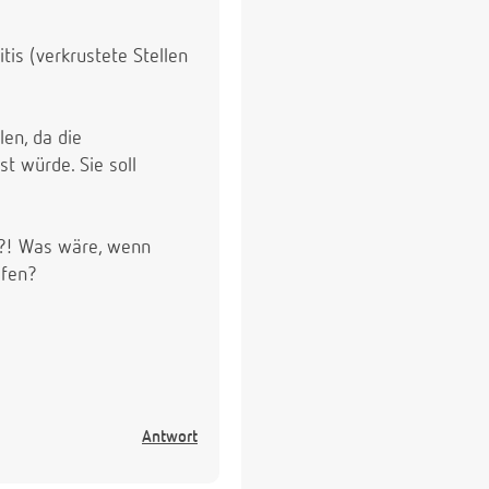
is (verkrustete Stellen
len, da die
t würde. Sie soll
en?! Was wäre, wenn
lfen?
Antwort