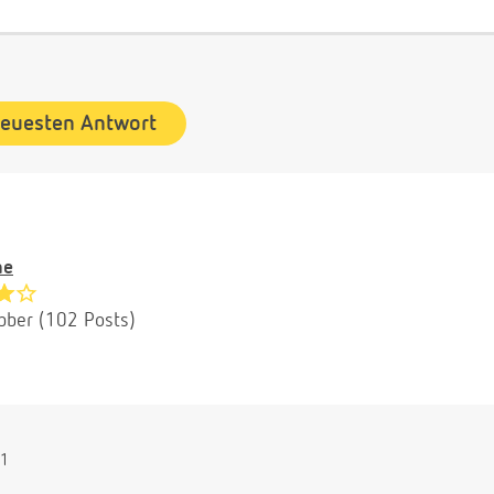
neuesten Antwort
he
bber (102 Posts)
11