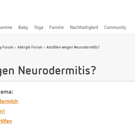
bamme
Baby
Yoga
Familie
Nachhaltigkeit
Community
y Forum
Allergie Forum
Abstillen wegen Neurodermitis?
gen Neurodermitis?
hema:
termilch
en!
Hilfen