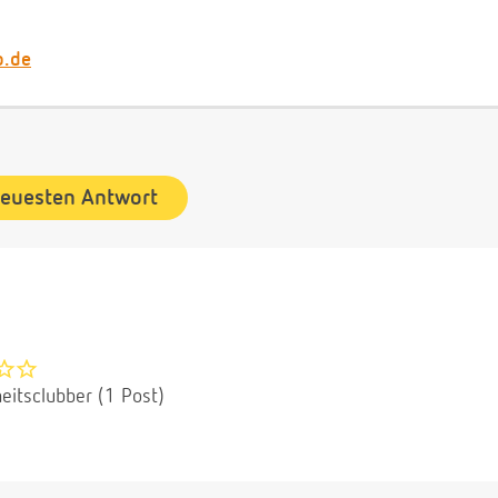
b.de
neuesten Antwort
eitsclubber (1 Post)