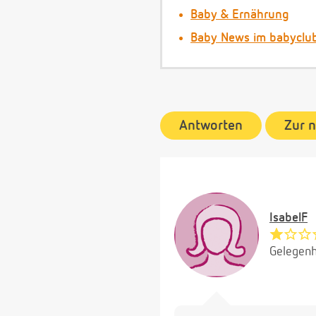
Baby & Ernährung
Baby News im babyclu
Antworten
Zur 
IsabelF
Gelegenh