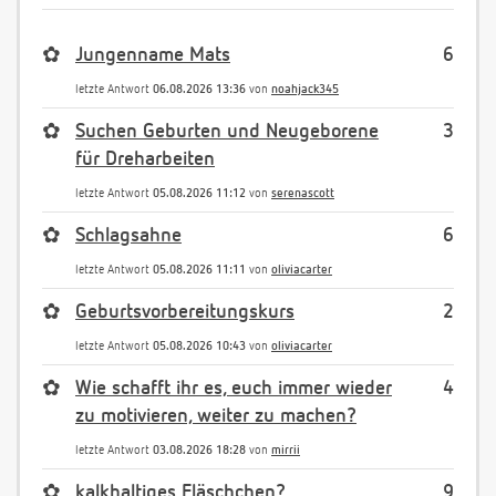
✿
Jungenname Mats
6
letzte Antwort
06.08.2026 13:36
von
noahjack345
✿
Suchen Geburten und Neugeborene
3
für Dreharbeiten
letzte Antwort
05.08.2026 11:12
von
serenascott
✿
Schlagsahne
6
letzte Antwort
05.08.2026 11:11
von
oliviacarter
✿
Geburtsvorbereitungskurs
2
letzte Antwort
05.08.2026 10:43
von
oliviacarter
✿
Wie schafft ihr es, euch immer wieder
4
zu motivieren, weiter zu machen?
letzte Antwort
03.08.2026 18:28
von
mirrii
✿
kalkhaltiges Fläschchen?
9