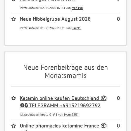
letzte Antwort
02.08.2026 07:23
von
fred198
✿
Neue Hibbelgrupe August 2026
0
letzte Antwort
01.08.2026 20:31
von
Sari91
Neue Forenbeiträge aus den
Monatsmamis
✿
Ketamin online kaufen Deutschland 📦
0
❶🔒 TELEGRAMM +4915219692792
letzte Antwort
heute 01:41
von
tyson7251
✿
Online pharmacies ketamine France 📦
0