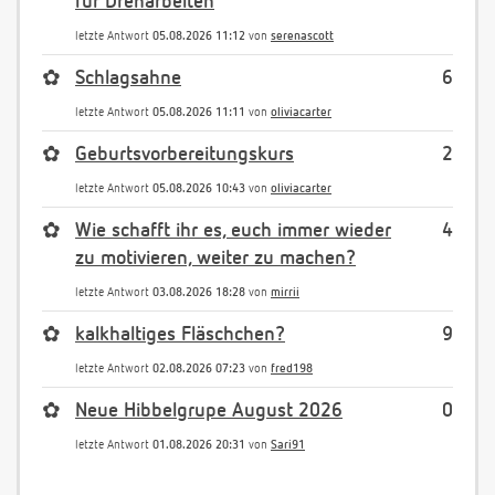
für Dreharbeiten
letzte Antwort
05.08.2026 11:12
von
serenascott
✿
Schlagsahne
6
letzte Antwort
05.08.2026 11:11
von
oliviacarter
✿
Geburtsvorbereitungskurs
2
letzte Antwort
05.08.2026 10:43
von
oliviacarter
✿
Wie schafft ihr es, euch immer wieder
4
zu motivieren, weiter zu machen?
letzte Antwort
03.08.2026 18:28
von
mirrii
✿
kalkhaltiges Fläschchen?
9
letzte Antwort
02.08.2026 07:23
von
fred198
✿
Neue Hibbelgrupe August 2026
0
letzte Antwort
01.08.2026 20:31
von
Sari91