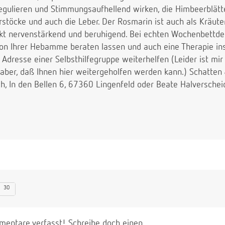
ulieren und Stimmungsaufhellend wirken, die Himbeerblätte
rstöcke und auch die Leber. Der Rosmarin ist auch als Kräute
kt nervenstärkend und beruhigend. Bei echten Wochenbettdep
von Ihrer Hebamme beraten lassen und auch eine Therapie ins
 Adresse einer Selbsthilfegruppe weiterhelfen (Leider ist mir
 aber, daß Ihnen hier weitergeholfen werden kann.) Schatten 
ich, In den Bellen 6, 67360 Lingenfeld oder Beate Halversche
30
entare verfasst! Schreibe doch einen.