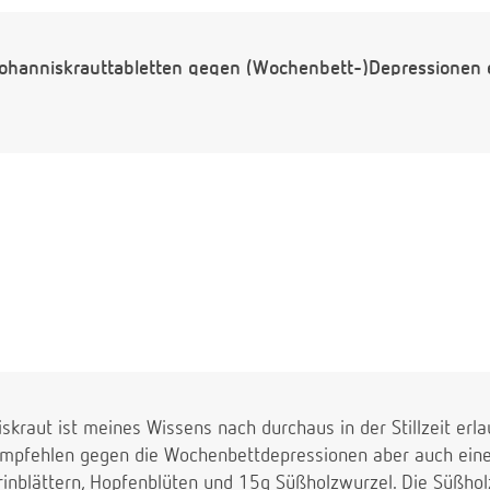
eit Johanniskrauttabletten gegen (Wochenbett-)Depressione
kraut ist meines Wissens nach durchaus in der Stillzeit erl
empfehlen gegen die Wochenbettdepressionen aber auch eine
inblättern, Hopfenblüten und 15g Süßholzwurzel. Die Süßholz