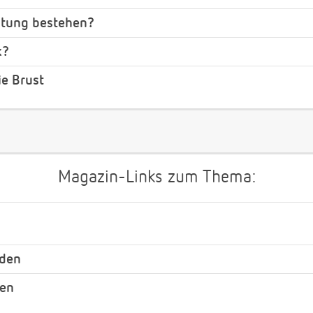
eitung bestehen?
k?
ie Brust
Magazin-Links zum Thema:
nden
nen