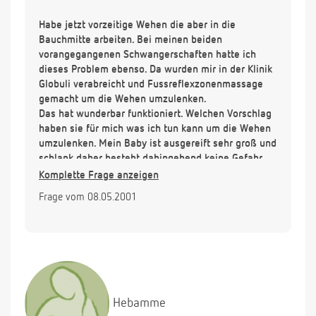
Habe jetzt vorzeitige Wehen die aber in die
Bauchmitte arbeiten. Bei meinen beiden
vorangegangenen Schwangerschaften hatte ich
dieses Problem ebenso. Da wurden mir in der Klinik
Globuli verabreicht und Fussreflexzonenmassage
gemacht um die Wehen umzulenken.
Das hat wunderbar funktioniert. Welchen Vorschlag
haben sie für mich was ich tun kann um die Wehen
umzulenken. Mein Baby ist ausgereift sehr groß und
schlank daher besteht dahingehend keine Gefahr
sollte es nun die Tage kommen.
Komplette Frage anzeigen
mfg Grüßen und vielen Dank
Frage vom 08.05.2001
Hebamme