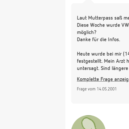
Laut Mutterpass saß me
Diese Woche wurde VW(t
möglich?
Danke für die Infos.
Heute wurde bei mir (1
festgestellt. Mein Arzt
untersagt. Sind längere
Außerdem verstehe ich 
Komplette Frage anzei
Letzte Untersuchung (v
Frage vom 14.05.2001
VW? Kann sich das änd
Außerdem steht unter S
Danke für die Informati