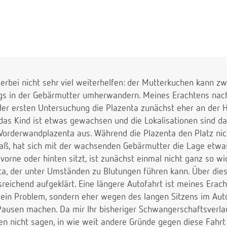
ierbei nicht sehr viel weiterhelfen: der Mutterkuchen kann z
ings in der Gebärmutter umherwandern. Meines Erachtens nach
 der ersten Untersuchung die Plazenta zunächst eher an der 
 das Kind ist etwas gewachsen und die Lokalisationen sind d
Vorderwandplazenta aus. Während die Plazenta den Platz nic
aß, hat sich mit der wachsenden Gebärmutter die Lage etwa
orne oder hinten sitzt, ist zunächst einmal nicht ganz so wich
nta, der unter Umständen zu Blutungen führen kann. Über diese
sreichend aufgeklärt. Eine längere Autofahrt ist meines Erac
ein Problem, sondern eher wegen des langen Sitzens im Auto,
Pausen machen. Da mir Ihr bisheriger Schwangerschaftsverlau
nen nicht sagen, in wie weit andere Gründe gegen diese Fahrt