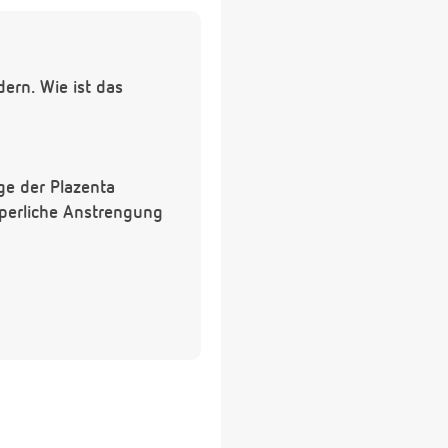
ern. Wie ist das
ge der Plazenta
örperliche Anstrengung
 Was bedeuten HW und