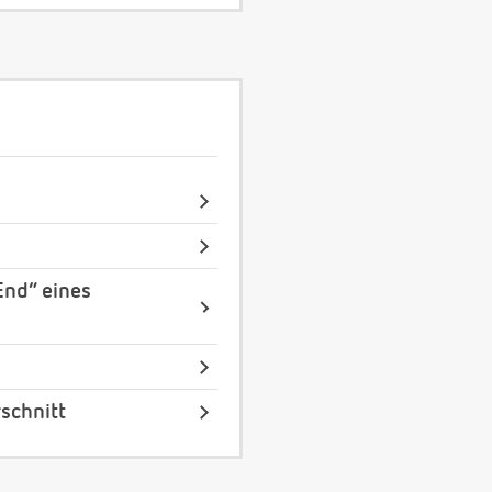
End“ eines
schnitt