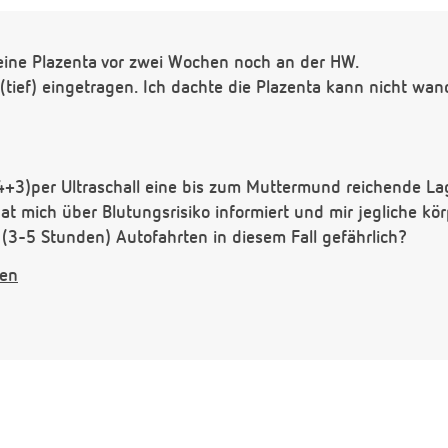
ine Plazenta vor zwei Wochen noch an der HW.
ief) eingetragen. Ich dachte die Plazenta kann nicht wand
4+3)per Ultraschall eine bis zum Muttermund reichende La
 hat mich über Blutungsrisiko informiert und mir jegliche k
 (3-5 Stunden) Autofahrten in diesem Fall gefährlich?
zwei Angaben im Mutterpass nicht:
gen
or zwei Wochen) Plazenta HW. Heute: Plazenta VW (tief).
ern?
onstiges A(mit Kreis drumherum)D,L. Was bedeutet das?
onen.