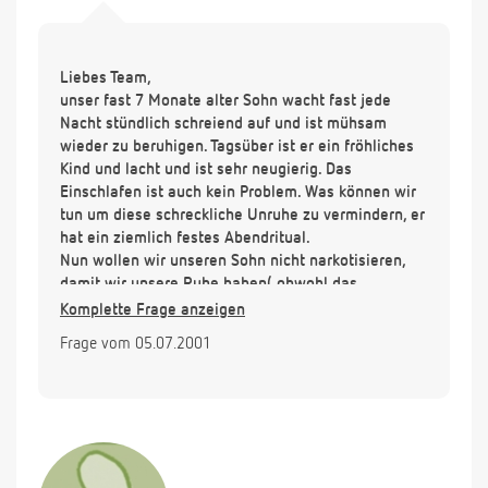
Liebes Team,
unser fast 7 Monate alter Sohn wacht fast jede
Nacht stündlich schreiend auf und ist mühsam
wieder zu beruhigen. Tagsüber ist er ein fröhliches
Kind und lacht und ist sehr neugierig. Das
Einschlafen ist auch kein Problem. Was können wir
tun um diese schreckliche Unruhe zu vermindern, er
hat ein ziemlich festes Abendritual.
Nun wollen wir unseren Sohn nicht narkotisieren,
damit wir unsere Ruhe haben( obwohl das
manchmal schön wäre, ganz ehrlich), aber gibt es
Komplette Frage anzeigen
hilfe z.B. homöopathisch oder wie auch immer. Wir
Frage vom 05.07.2001
glauben nicht, daß es die Zähne sind, da müßte er
ja auch tagsüber jammern. Ich hoffe Sie wissen
einen Rat und bedanke mich.